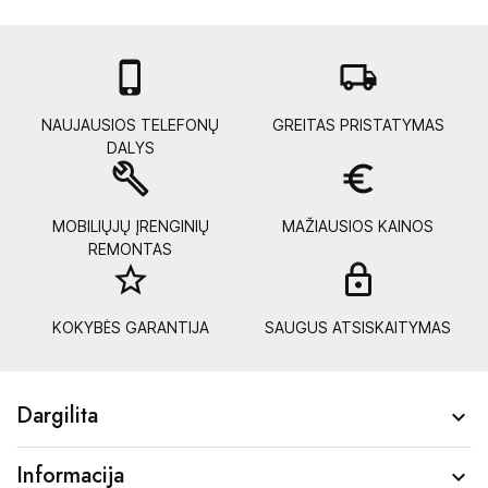

local_shipping
NAUJAUSIOS TELEFONŲ
GREITAS PRISTATYMAS
DALYS
build
euro_symbol
MOBILIŲJŲ ĮRENGINIŲ
MAŽIAUSIOS KAINOS
REMONTAS
star_border
lock_
KOKYBĖS GARANTIJA
SAUGUS ATSISKAITYMAS
Dargilita

Informacija
