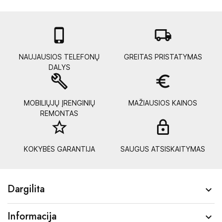

local_shipping
NAUJAUSIOS TELEFONŲ
GREITAS PRISTATYMAS
DALYS
build
euro_symbol
MOBILIŲJŲ ĮRENGINIŲ
MAŽIAUSIOS KAINOS
REMONTAS
star_border
lock_
KOKYBĖS GARANTIJA
SAUGUS ATSISKAITYMAS
Dargilita

Informacija
