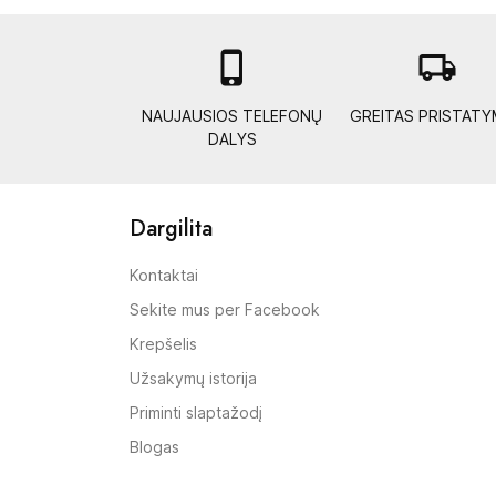

local_shipping
NAUJAUSIOS TELEFONŲ
GREITAS PRISTAT
DALYS
Dargilita
Kontaktai
Sekite mus per Facebook
Krepšelis
Užsakymų istorija
Priminti slaptažodį
Blogas