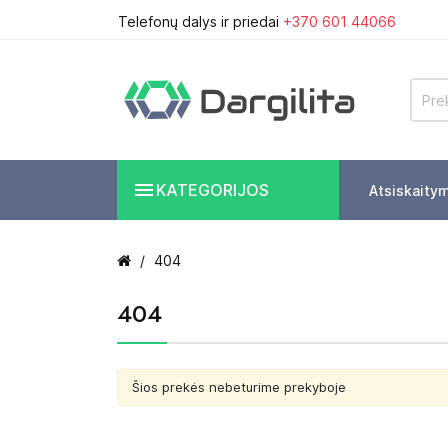
Telefonų dalys ir priedai
+370 601 44066

KATEGORIJOS
Atsiskaity
404
404
Šios prekės nebeturime prekyboje