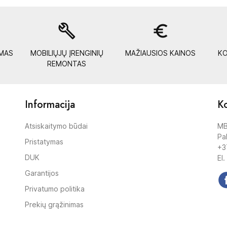
build
euro_symbol
YMAS
MOBILIŲJŲ ĮRENGINIŲ
MAŽIAUSIOS KAINOS
KO
REMONTAS
Informacija
Ko
Atsiskaitymo būdai
MB
Pak
Pristatymas
+3
DUK
El.
Garantijos
Privatumo politika
Prekių grąžinimas