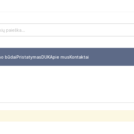
mo būdai
Pristatymas
DUK
Apie mus
Kontaktai