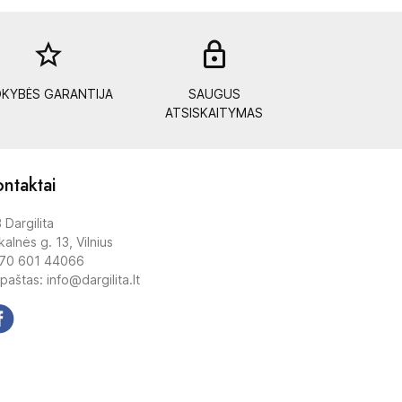
star_border
lock_out
KYBĖS GARANTIJA
SAUGUS
ATSISKAITYMAS
ntaktai
 Dargilita
alnės g. 13, Vilnius
70 601 44066
 paštas: info@dargilita.lt