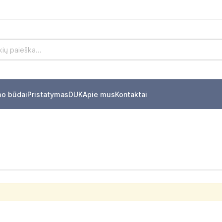
mo būdai
Pristatymas
DUK
Apie mus
Kontaktai