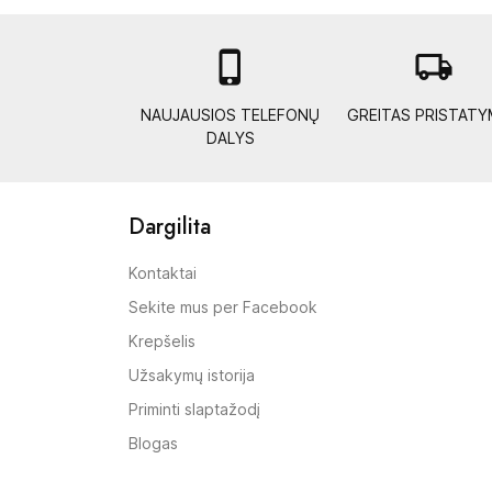

local_shipping
NAUJAUSIOS TELEFONŲ
GREITAS PRISTAT
DALYS
Dargilita
Kontaktai
Sekite mus per Facebook
Krepšelis
Užsakymų istorija
Priminti slaptažodį
Blogas