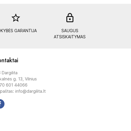
star_border
lock_out
KYBĖS GARANTIJA
SAUGUS
ATSISKAITYMAS
ntaktai
 Dargilita
alnės g. 13, Vilnius
70 601 44066
 paštas: info@dargilita.lt