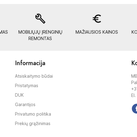
build
euro_symbol
YMAS
MOBILIŲJŲ ĮRENGINIŲ
MAŽIAUSIOS KAINOS
KO
REMONTAS
Informacija
Ko
Atsiskaitymo būdai
MB
Pak
Pristatymas
+3
DUK
El.
Garantijos
Privatumo politika
Prekių grąžinimas