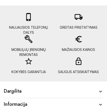

local_shipping
NAUJAUSIOS TELEFONŲ
GREITAS PRISTATYMAS
DALYS
build
euro_symbol
MOBILIŲJŲ ĮRENGINIŲ
MAŽIAUSIOS KAINOS
REMONTAS
star_border
lock_
KOKYBĖS GARANTIJA
SAUGUS ATSISKAITYMAS
Dargilita

Informacija
