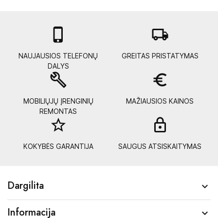

local_shipping
NAUJAUSIOS TELEFONŲ
GREITAS PRISTATYMAS
DALYS
build
euro_symbol
MOBILIŲJŲ ĮRENGINIŲ
MAŽIAUSIOS KAINOS
REMONTAS
star_border
lock_
KOKYBĖS GARANTIJA
SAUGUS ATSISKAITYMAS
Dargilita

Informacija
