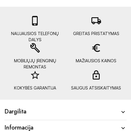

local_shipping
NAUJAUSIOS TELEFONŲ
GREITAS PRISTATYMAS
DALYS
build
euro_symbol
MOBILIŲJŲ ĮRENGINIŲ
MAŽIAUSIOS KAINOS
REMONTAS
star_border
lock_
KOKYBĖS GARANTIJA
SAUGUS ATSISKAITYMAS
Dargilita

Informacija
