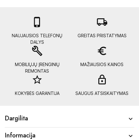

local_shipping
NAUJAUSIOS TELEFONŲ
GREITAS PRISTATYMAS
DALYS
build
euro_symbol
MOBILIŲJŲ ĮRENGINIŲ
MAŽIAUSIOS KAINOS
REMONTAS
star_border
lock_
KOKYBĖS GARANTIJA
SAUGUS ATSISKAITYMAS
Dargilita

Informacija
