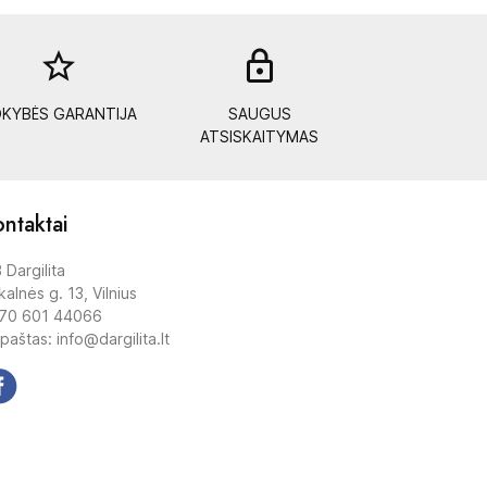
star_border
lock_out
KYBĖS GARANTIJA
SAUGUS
ATSISKAITYMAS
ntaktai
 Dargilita
alnės g. 13, Vilnius
70 601 44066
 paštas: info@dargilita.lt