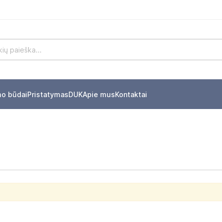
mo būdai
Pristatymas
DUK
Apie mus
Kontaktai