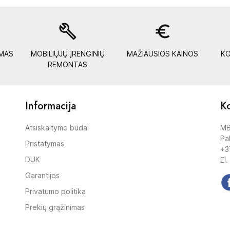
build
euro_symbol
YMAS
MOBILIŲJŲ ĮRENGINIŲ
MAŽIAUSIOS KAINOS
KO
REMONTAS
Informacija
Ko
Atsiskaitymo būdai
MB
Pak
Pristatymas
+3
DUK
El.
Garantijos
Privatumo politika
Prekių grąžinimas