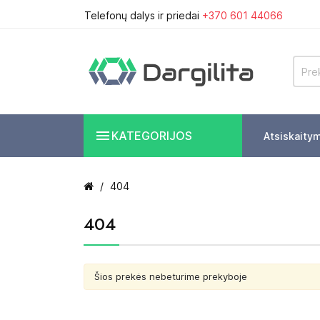
Telefonų dalys ir priedai
+370 601 44066

KATEGORIJOS
Atsiskaity
404
404
Šios prekės nebeturime prekyboje