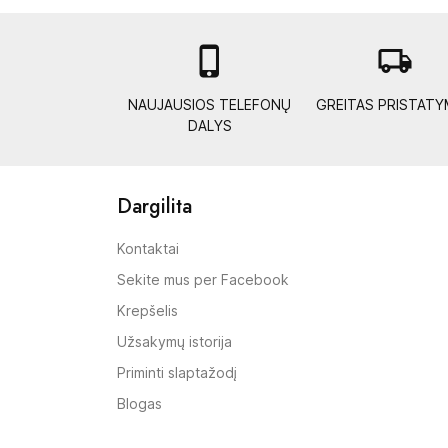

local_shipping
NAUJAUSIOS TELEFONŲ
GREITAS PRISTAT
DALYS
Dargilita
Kontaktai
Sekite mus per Facebook
Krepšelis
Užsakymų istorija
Priminti slaptažodį
Blogas