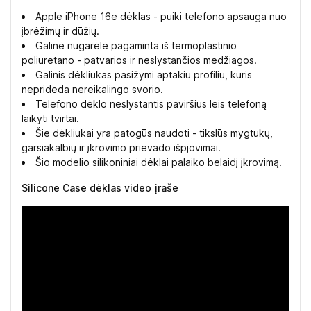
Apple iPhone 16e dėklas - puiki telefono apsauga nuo
įbrėžimų ir dūžių.
Galinė nugarėlė pagaminta iš termoplastinio
poliuretano - patvarios ir neslystančios medžiagos.
Galinis dėkliukas pasižymi aptakiu profiliu, kuris
neprideda nereikalingo svorio.
Telefono dėklo neslystantis paviršius leis telefoną
laikyti tvirtai.
Šie dėkliukai yra patogūs naudoti - tikslūs mygtukų,
garsiakalbių ir įkrovimo prievado išpjovimai.
Šio modelio silikoniniai dėklai palaiko belaidį įkrovimą.
Silicone Case dėklas video įraše