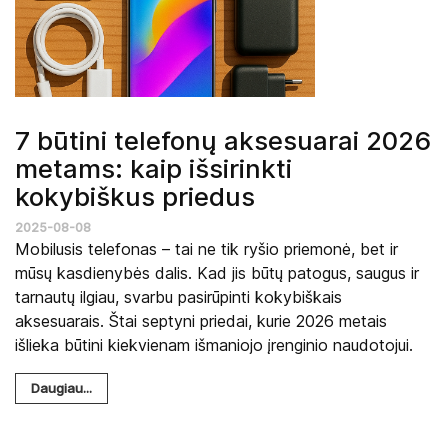
7 būtini telefonų aksesuarai 2026
metams: kaip išsirinkti
kokybiškus priedus
2025-08-08
Mobilusis telefonas – tai ne tik ryšio priemonė, bet ir
mūsų kasdienybės dalis. Kad jis būtų patogus, saugus ir
tarnautų ilgiau, svarbu pasirūpinti kokybiškais
aksesuarais. Štai septyni priedai, kurie 2026 metais
išlieka būtini kiekvienam išmaniojo įrenginio naudotojui.
Daugiau...