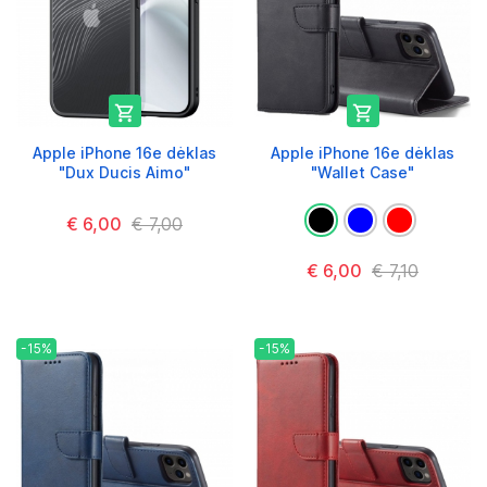


Apple iPhone 16e dėklas
Apple iPhone 16e dėklas
"Dux Ducis Aimo"
"Wallet Case"
€ 6,00
€ 7,00
€ 6,00
€ 7,10
-15%
-15%