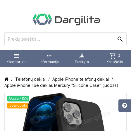


more_horiz

shopping_cart
0
Kategorijos
Informacija
Paskyra
Krepšelis
Telefonų dėklai
Apple iPhone telefonų dėklai
Apple iPhone 16e dėklas Mercury "Silicone Case" (juodas)
Akcija -15%
Išparduota