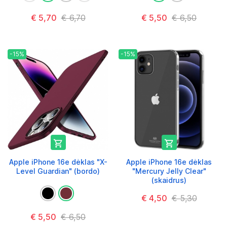
€ 5,70
€ 6,70
€ 5,50
€ 6,50
-15%
-15%


Apple iPhone 16e dėklas "X-
Apple iPhone 16e dėklas
Level Guardian" (bordo)
"Mercury Jelly Clear"
(skaidrus)
€ 4,50
€ 5,30
€ 5,50
€ 6,50