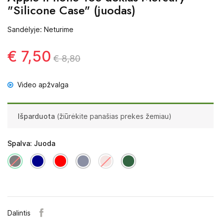
"Silicone Case" (juodas)
Sandėlyje: Neturime
€ 7,50
€ 8,80
Video apžvalga
Išparduota
(žiūrėkite panašias prekes žemiau)
Spalva: Juoda
Dalintis