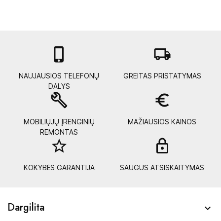

local_shipping
NAUJAUSIOS TELEFONŲ
GREITAS PRISTATYMAS
DALYS
build
euro_symbol
MOBILIŲJŲ ĮRENGINIŲ
MAŽIAUSIOS KAINOS
REMONTAS
star_border
lock_
KOKYBĖS GARANTIJA
SAUGUS ATSISKAITYMAS
Dargilita
