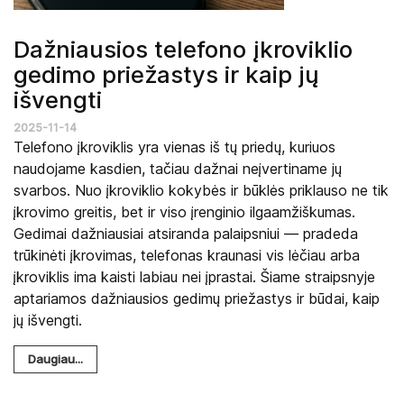
Dažniausios telefono įkroviklio
gedimo priežastys ir kaip jų
išvengti
2025-11-14
Telefono įkroviklis yra vienas iš tų priedų, kuriuos
naudojame kasdien, tačiau dažnai neįvertiname jų
svarbos. Nuo įkroviklio kokybės ir būklės priklauso ne tik
įkrovimo greitis, bet ir viso įrenginio ilgaamžiškumas.
Gedimai dažniausiai atsiranda palaipsniui — pradeda
trūkinėti įkrovimas, telefonas kraunasi vis lėčiau arba
įkroviklis ima kaisti labiau nei įprastai. Šiame straipsnyje
aptariamos dažniausios gedimų priežastys ir būdai, kaip
jų išvengti.
Daugiau...