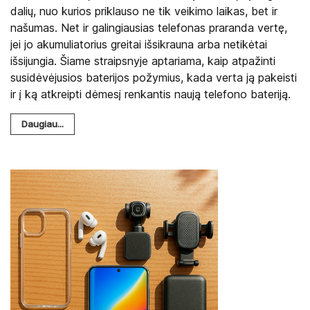
dalių, nuo kurios priklauso ne tik veikimo laikas, bet ir
našumas. Net ir galingiausias telefonas praranda vertę,
jei jo akumuliatorius greitai išsikrauna arba netikėtai
išsijungia. Šiame straipsnyje aptariama, kaip atpažinti
susidėvėjusios baterijos požymius, kada verta ją pakeisti
ir į ką atkreipti dėmesį renkantis naują telefono bateriją.
Daugiau...