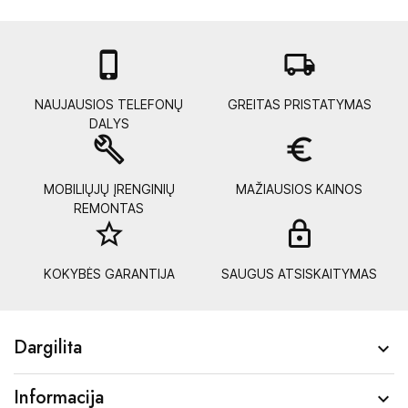

local_shipping
NAUJAUSIOS TELEFONŲ
GREITAS PRISTATYMAS
DALYS
build
euro_symbol
MOBILIŲJŲ ĮRENGINIŲ
MAŽIAUSIOS KAINOS
REMONTAS
star_border
lock_
KOKYBĖS GARANTIJA
SAUGUS ATSISKAITYMAS
Dargilita

Informacija
