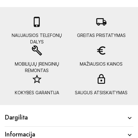

local_shipping
NAUJAUSIOS TELEFONŲ
GREITAS PRISTATYMAS
DALYS
build
euro_symbol
MOBILIŲJŲ ĮRENGINIŲ
MAŽIAUSIOS KAINOS
REMONTAS
star_border
lock_
KOKYBĖS GARANTIJA
SAUGUS ATSISKAITYMAS
Dargilita

Informacija
