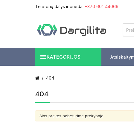
Telefonų dalys ir priedai
+370 601 44066

KATEGORIJOS
Atsiskaity
404
404
Šios prekės nebeturime prekyboje