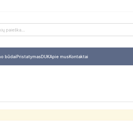
mo būdai
Pristatymas
DUK
Apie mus
Kontaktai