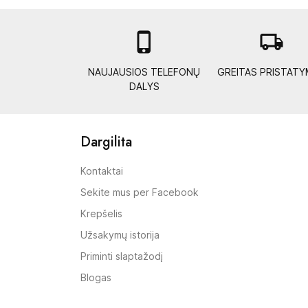

local_shipping
NAUJAUSIOS TELEFONŲ
GREITAS PRISTAT
DALYS
Dargilita
Kontaktai
Sekite mus per Facebook
Krepšelis
Užsakymų istorija
Priminti slaptažodį
Blogas