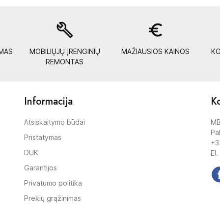
build
euro_symbol
YMAS
MOBILIŲJŲ ĮRENGINIŲ
MAŽIAUSIOS KAINOS
KO
REMONTAS
Informacija
Ko
Atsiskaitymo būdai
MB
Pak
Pristatymas
+3
DUK
El.
Garantijos
Privatumo politika
Prekių grąžinimas