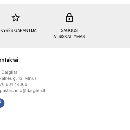
star_border
lock_out
KYBĖS GARANTIJA
SAUGUS
ATSISKAITYMAS
ntaktai
 Dargilita
alnės g. 13, Vilnius
70 601 44066
 paštas: info@dargilita.lt