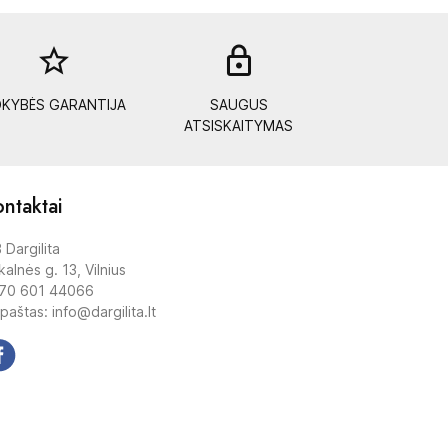
star_border
lock_out
KYBĖS GARANTIJA
SAUGUS
ATSISKAITYMAS
ntaktai
 Dargilita
alnės g. 13, Vilnius
70 601 44066
 paštas: info@dargilita.lt