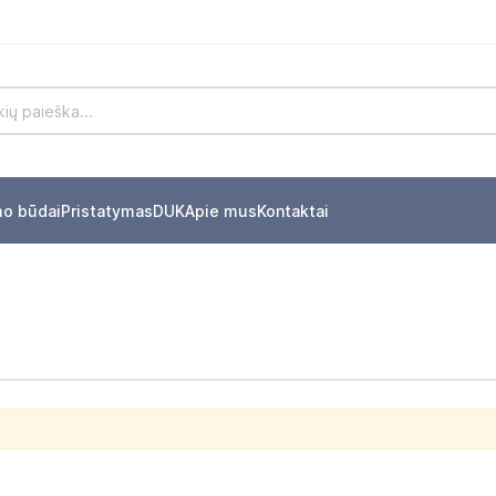
mo būdai
Pristatymas
DUK
Apie mus
Kontaktai