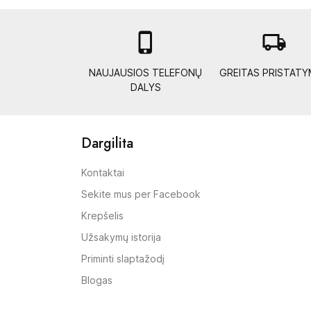

local_shipping
NAUJAUSIOS TELEFONŲ
GREITAS PRISTAT
DALYS
Dargilita
Kontaktai
Sekite mus per Facebook
Krepšelis
Užsakymų istorija
Priminti slaptažodį
Blogas