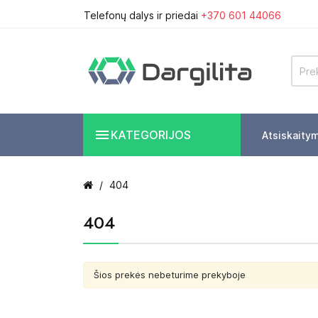
Telefonų dalys ir priedai
+370 601 44066

KATEGORIJOS
Atsiskaity
404
404
Šios prekės nebeturime prekyboje