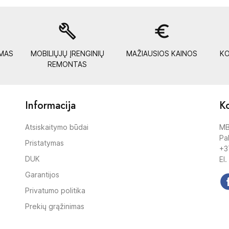
build
euro_symbol
YMAS
MOBILIŲJŲ ĮRENGINIŲ
MAŽIAUSIOS KAINOS
KO
REMONTAS
Informacija
Ko
Atsiskaitymo būdai
MB
Pak
Pristatymas
+3
DUK
El.
Garantijos
Privatumo politika
Prekių grąžinimas