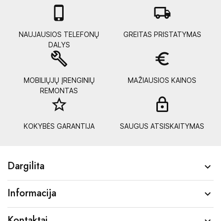

local_shipping
NAUJAUSIOS TELEFONŲ
GREITAS PRISTATYMAS
DALYS
build
euro_symbol
MOBILIŲJŲ ĮRENGINIŲ
MAŽIAUSIOS KAINOS
REMONTAS
star_border
lock_
KOKYBĖS GARANTIJA
SAUGUS ATSISKAITYMAS
Dargilita

Informacija

Kontaktai