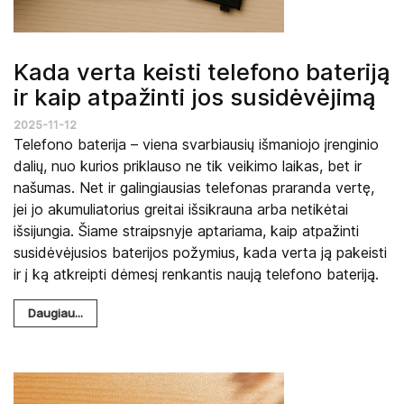
Kada verta keisti telefono bateriją
ir kaip atpažinti jos susidėvėjimą
2025-11-12
Telefono baterija – viena svarbiausių išmaniojo įrenginio
dalių, nuo kurios priklauso ne tik veikimo laikas, bet ir
našumas. Net ir galingiausias telefonas praranda vertę,
jei jo akumuliatorius greitai išsikrauna arba netikėtai
išsijungia. Šiame straipsnyje aptariama, kaip atpažinti
susidėvėjusios baterijos požymius, kada verta ją pakeisti
ir į ką atkreipti dėmesį renkantis naują telefono bateriją.
Daugiau...