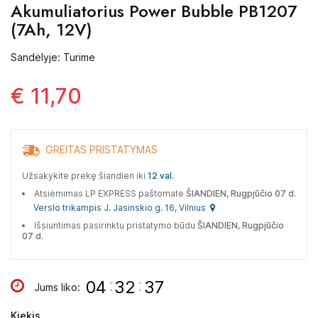
Akumuliatorius Power Bubble PB1207
(7Ah, 12V)
Sandėlyje: Turime
€ 11,70
GREITAS PRISTATYMAS
Užsakykite prekę šiandien iki
12 val.
Atsiėmimas LP EXPRESS paštomate
ŠIANDIEN, Rugpjūčio 07 d.
Verslo trikampis J. Jasinskio g. 16, Vilnius
Išsiuntimas pasirinktu pristatymo būdu
ŠIANDIEN, Rugpjūčio
07 d.
:
:
04
32
36
Jums liko:
Kiekis