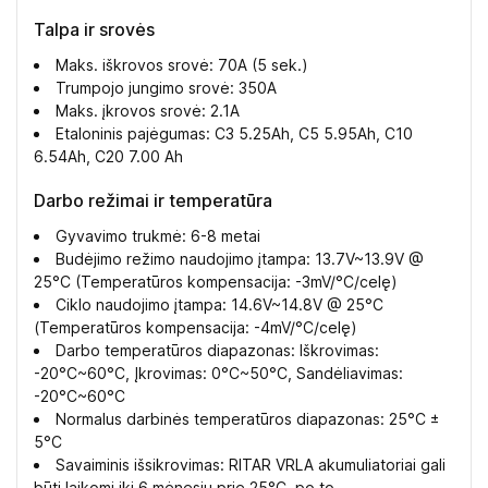
Talpa ir srovės
Maks. iškrovos srovė: 70A (5 sek.)
Trumpojo jungimo srovė: 350A
Maks. įkrovos srovė: 2.1A
Etaloninis pajėgumas: C3 5.25Ah, C5 5.95Ah, C10
6.54Ah, C20 7.00 Ah
Darbo režimai ir temperatūra
Gyvavimo trukmė: 6-8 metai
Budėjimo režimo naudojimo įtampa: 13.7V~13.9V @
25°C (Temperatūros kompensacija: -3mV/°C/celę)
Ciklo naudojimo įtampa: 14.6V~14.8V @ 25°C
(Temperatūros kompensacija: -4mV/°C/celę)
Darbo temperatūros diapazonas: Iškrovimas:
-20°C~60°C, Įkrovimas: 0°C~50°C, Sandėliavimas:
-20°C~60°C
Normalus darbinės temperatūros diapazonas: 25°C ±
5°C
Savaiminis išsikrovimas: RITAR VRLA akumuliatoriai gali
būti laikomi iki 6 mėnesių prie 25°C, po to