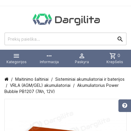


more_horiz

shopping_cart
0
Kategorijos
Informacija
Paskyra
Krepšelis
Maitinimo šaltiniai
Sisteminiai akumuliatoriai ir baterijos
VRLA (AGM/GEL) akumuliatoriai
Akumuliatorius Power
Bubble PB1207 (7Ah, 12V)