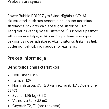
Prekės aprašymas
Power Bubble PB1207 yra švino-rūgštinis (VRLA)
akumuliatorius, skirtas bendrojo naudojimo maitinimo
sistemoms, tokioms kaip apsaugos sistemos, UPS
įrenginiai ir avarinių šviesų sistemos. Šis modelis pasižymi
7Ah nominalia talpa, užtikrinančia patikimą energijos
tiekimą įvairiose aplinkose. Akumuliatorius tinkamas tiek
budėjimo, tiek ciklinio naudojimo režimams.
Prekės informacija
Bendrosios charakteristikos
Celių skaičius: 6
Įtampa: 12V
Nominali talpa: 7Ah (20 val. režimu iki 1.75V/celę prie
25°C)
Svoris: 1.95 kg (± 5%)
Vidinė varža: ≤ 32 mΩ
Gnybtai: F2, F1 (pasirenkama)