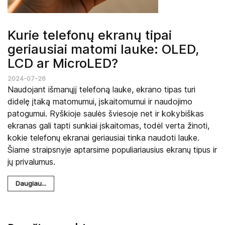
Kurie telefonų ekranų tipai
geriausiai matomi lauke: OLED,
LCD ar MicroLED?
2024-07-26
Naudojant išmanųjį telefoną lauke, ekrano tipas turi
didelę įtaką matomumui, įskaitomumui ir naudojimo
patogumui. Ryškioje saulės šviesoje net ir kokybiškas
ekranas gali tapti sunkiai įskaitomas, todėl verta žinoti,
kokie telefonų ekranai geriausiai tinka naudoti lauke.
Šiame straipsnyje aptarsime populiariausius ekranų tipus ir
jų privalumus.
Daugiau...