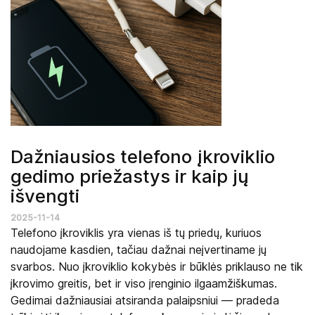
Dažniausios telefono įkroviklio
gedimo priežastys ir kaip jų
išvengti
2025-11-14
Telefono įkroviklis yra vienas iš tų priedų, kuriuos
naudojame kasdien, tačiau dažnai neįvertiname jų
svarbos. Nuo įkroviklio kokybės ir būklės priklauso ne tik
įkrovimo greitis, bet ir viso įrenginio ilgaamžiškumas.
Gedimai dažniausiai atsiranda palaipsniui — pradeda