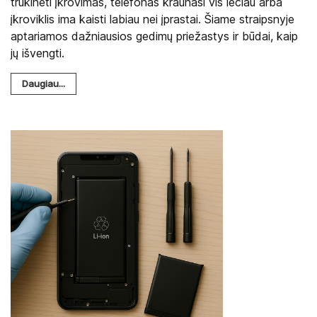
trūkinėti įkrovimas, telefonas kraunasi vis lėčiau arba
įkroviklis ima kaisti labiau nei įprastai. Šiame straipsnyje
aptariamos dažniausios gedimų priežastys ir būdai, kaip
jų išvengti.
Daugiau...