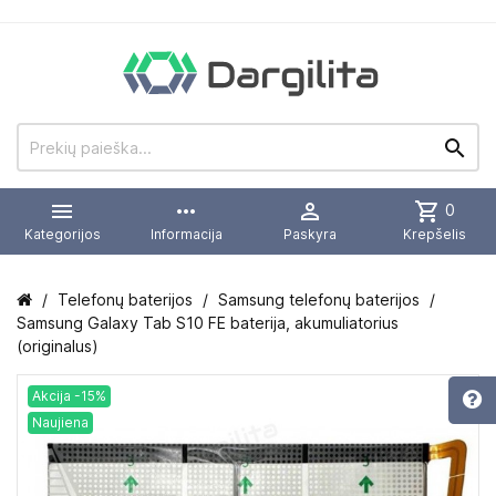


more_horiz

shopping_cart
0
Kategorijos
Informacija
Paskyra
Krepšelis
Telefonų baterijos
Samsung telefonų baterijos
Samsung Galaxy Tab S10 FE baterija, akumuliatorius
(originalus)
Akcija -15%
Naujiena