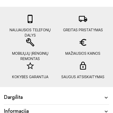

local_shipping
NAUJAUSIOS TELEFONŲ
GREITAS PRISTATYMAS
DALYS
build
euro_symbol
MOBILIŲJŲ ĮRENGINIŲ
MAŽIAUSIOS KAINOS
REMONTAS
star_border
lock_
KOKYBĖS GARANTIJA
SAUGUS ATSISKAITYMAS
Dargilita

Informacija
