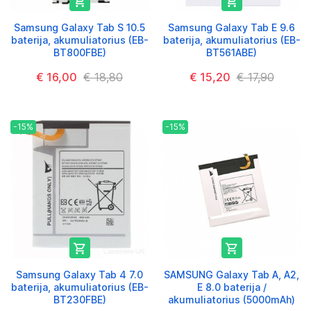


Samsung Galaxy Tab S 10.5
Samsung Galaxy Tab E 9.6
baterija, akumuliatorius (EB-
baterija, akumuliatorius (EB-
BT800FBE)
BT561ABE)
€ 16,00
€ 18,80
€ 15,20
€ 17,90
-15%
-15%


Samsung Galaxy Tab 4 7.0
SAMSUNG Galaxy Tab A, A2,
baterija, akumuliatorius (EB-
E 8.0 baterija /
BT230FBE)
akumuliatorius (5000mAh)