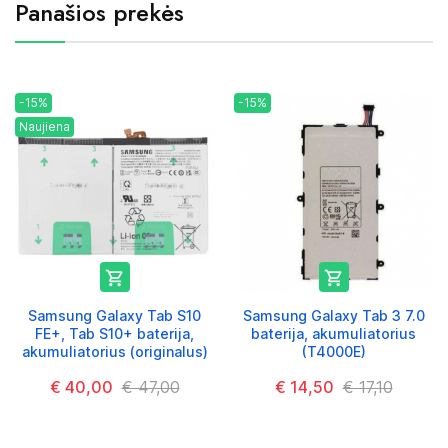
Panašios prekės
-15%
-15%
Naujiena


Samsung Galaxy Tab S10
Samsung Galaxy Tab 3 7.0
FE+, Tab S10+ baterija,
baterija, akumuliatorius
akumuliatorius (originalus)
(T4000E)
€ 40,00
€ 47,00
€ 14,50
€ 17,10