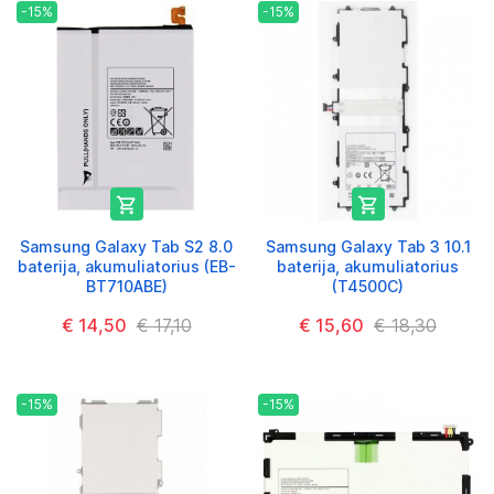
-15%
-15%


Samsung Galaxy Tab S2 8.0
Samsung Galaxy Tab 3 10.1
baterija, akumuliatorius (EB-
baterija, akumuliatorius
BT710ABE)
(T4500C)
€ 14,50
€ 17,10
€ 15,60
€ 18,30
-15%
-15%