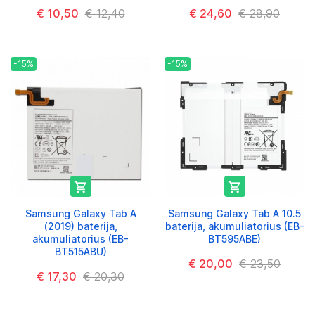
€ 10,50
€ 12,40
€ 24,60
€ 28,90
-15%
-15%


Samsung Galaxy Tab A
Samsung Galaxy Tab A 10.5
(2019) baterija,
baterija, akumuliatorius (EB-
akumuliatorius (EB-
BT595ABE)
BT515ABU)
€ 20,00
€ 23,50
€ 17,30
€ 20,30