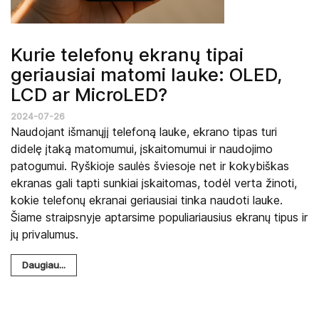
Kurie telefonų ekranų tipai
geriausiai matomi lauke: OLED,
LCD ar MicroLED?
2024-07-26
Naudojant išmanųjį telefoną lauke, ekrano tipas turi
didelę įtaką matomumui, įskaitomumui ir naudojimo
patogumui. Ryškioje saulės šviesoje net ir kokybiškas
ekranas gali tapti sunkiai įskaitomas, todėl verta žinoti,
kokie telefonų ekranai geriausiai tinka naudoti lauke.
Šiame straipsnyje aptarsime populiariausius ekranų tipus ir
jų privalumus.
Daugiau...