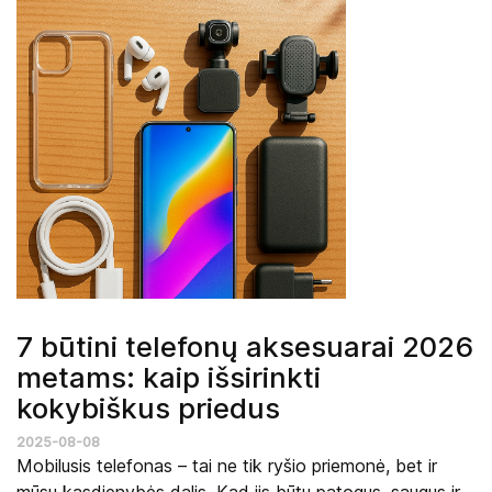
7 būtini telefonų aksesuarai 2026
metams: kaip išsirinkti
kokybiškus priedus
2025-08-08
Mobilusis telefonas – tai ne tik ryšio priemonė, bet ir
mūsų kasdienybės dalis. Kad jis būtų patogus, saugus ir