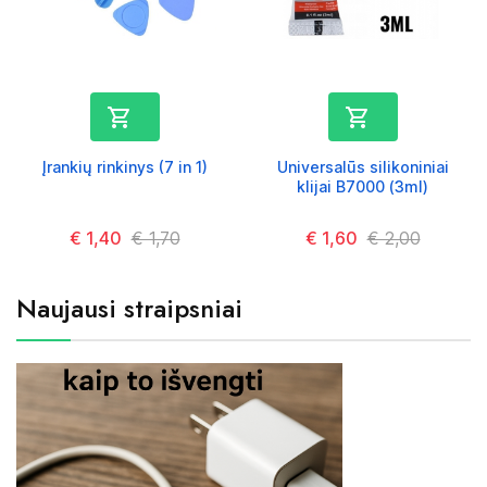


Įrankių rinkinys (7 in 1)
Universalūs silikoniniai
klijai B7000 (3ml)
Kaina
€ 1,40
Kaina
€ 1,70
Kaina
€ 1,60
Kaina
€ 2,00
Naujausi straipsniai