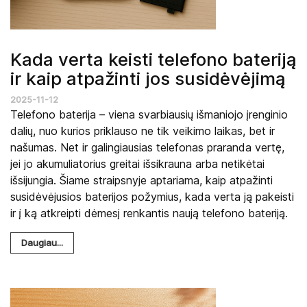
Kada verta keisti telefono bateriją
ir kaip atpažinti jos susidėvėjimą
2025-11-12
Telefono baterija – viena svarbiausių išmaniojo įrenginio
dalių, nuo kurios priklauso ne tik veikimo laikas, bet ir
našumas. Net ir galingiausias telefonas praranda vertę,
jei jo akumuliatorius greitai išsikrauna arba netikėtai
išsijungia. Šiame straipsnyje aptariama, kaip atpažinti
susidėvėjusios baterijos požymius, kada verta ją pakeisti
ir į ką atkreipti dėmesį renkantis naują telefono bateriją.
Daugiau...