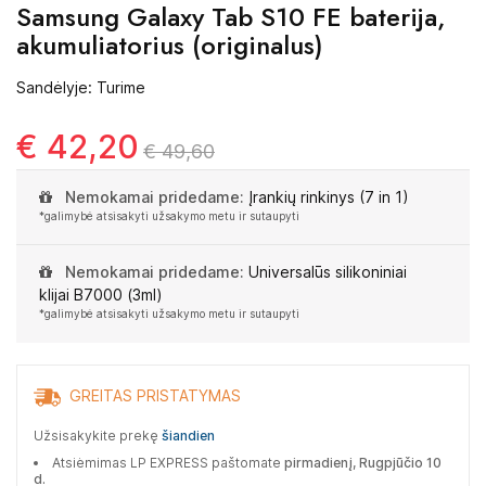
Samsung Galaxy Tab S10 FE baterija,
akumuliatorius (originalus)
Sandėlyje: Turime
€ 42,20
€ 49,60
Nemokamai pridedame:
Įrankių rinkinys (7 in 1)
*galimybė atsisakyti užsakymo metu ir sutaupyti
Nemokamai pridedame:
Universalūs silikoniniai
klijai B7000 (3ml)
*galimybė atsisakyti užsakymo metu ir sutaupyti
GREITAS PRISTATYMAS
Užsisakykite prekę
šiandien
Atsiėmimas LP EXPRESS paštomate
pirmadienį, Rugpjūčio 10
d.