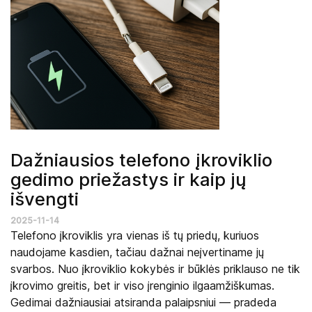
Dažniausios telefono įkroviklio
gedimo priežastys ir kaip jų
išvengti
2025-11-14
Telefono įkroviklis yra vienas iš tų priedų, kuriuos
naudojame kasdien, tačiau dažnai neįvertiname jų
svarbos. Nuo įkroviklio kokybės ir būklės priklauso ne tik
įkrovimo greitis, bet ir viso įrenginio ilgaamžiškumas.
Gedimai dažniausiai atsiranda palaipsniui — pradeda