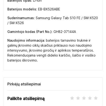
Baterijos tipas:
Li-ion
Baterijos modelis:
EB-BX526ABE
Suderinamumas:
Samsung Galaxy Tab S10 FE / SM-X520
/ SM-X526
Gamintojo kodas (Part No.):
GH82-37144A
Naudojimo informacija:
baterijos tarnavimo trukmė ir
galimų įkrovimo ciklų skaičius priklauso nuo naudojimo
intensyvumo, įkrovimo įpročių ir aplinkos temperatūros.
Rekomenduojama vengti didelio karščio, šalčio ir visiško
baterijos iškrovimo.
Pirkėjų atsiliepimai
Palikite atsiliepimą