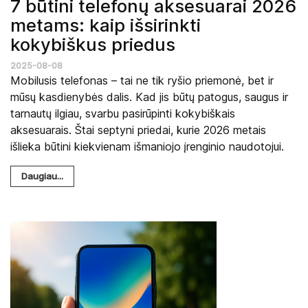
7 būtini telefonų aksesuarai 2026
metams: kaip išsirinkti
kokybiškus priedus
2025-08-08
Mobilusis telefonas – tai ne tik ryšio priemonė, bet ir
mūsų kasdienybės dalis. Kad jis būtų patogus, saugus ir
tarnautų ilgiau, svarbu pasirūpinti kokybiškais
aksesuarais. Štai septyni priedai, kurie 2026 metais
išlieka būtini kiekvienam išmaniojo įrenginio naudotojui.
Daugiau...