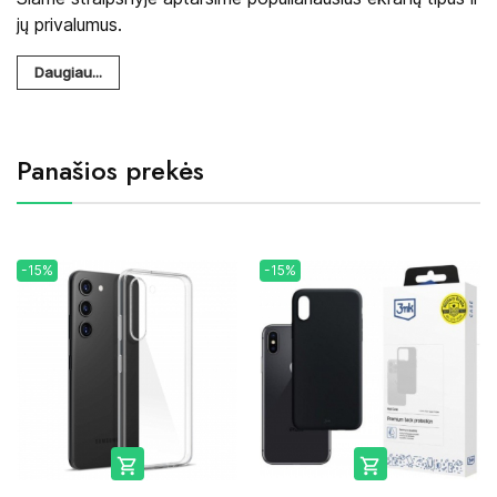
jų privalumus.
Daugiau...
Panašios prekės
-15%
-15%

