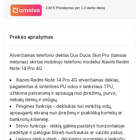
2,60 €
Pristatymas per 1-2 darbo dieną
Prekės aprašymas
Atverčiamas telefono dėklas Dux Ducis Skin Pro (tamsiai
mėlynas) skirtas mobiliojo telefono modeliui Xiaomi Redmi
Note 14 Pro 4G
Xiaomi Redmi Note 14 Pro 4G atverčiamas dėklas,
pagamintas iš sintetinės PU odos ir lankstaus TPU,
užtikrina patvarumą ir apsaugą nuo įbrėžimų, purvo,
riebalų dėmių ir smūgių.
Piniginės funkcija – dėkliukas turi minkštą vidų,
apsaugantį ekraną nuo įbrėžimų ir praktišką kortelių ar
banknotų kišenėlę.
Stovo funkcija - dėklą galima pastatyti horizontalioje
padėtyje ir patogiai žiūrėti nuotraukas ar vaizdo įrašus.
Lengva įdėti ir išimti - dėl kietos nugarėlės ir lanksčių