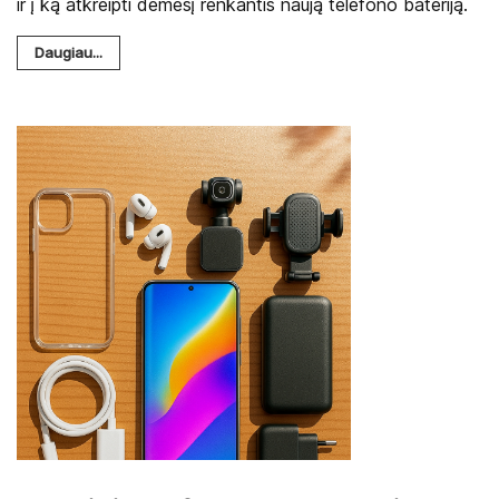
ir į ką atkreipti dėmesį renkantis naują telefono bateriją.
Daugiau...