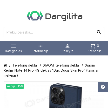


more_horiz

shopping_cart
0
Kategorijos
Informacija
Paskyra
Krepšelis
Telefonų dėklai
XIAOMI telefonų dėklai
Xiaomi
Redmi Note 14 Pro 4G dėklas "Dux Ducis Skin Pro" (tamsiai
mėlynas)
Akcija -15%