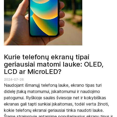
Kurie telefonų ekranų tipai
geriausiai matomi lauke: OLED,
LCD ar MicroLED?
2024-07-26
Naudojant išmanųjį telefoną lauke, ekrano tipas turi
didelę įtaką matomumui, įskaitomumui ir naudojimo
patogumui. Ryškioje saulės šviesoje net ir kokybiškas
ekranas gali tapti sunkiai įskaitomas, todėl verta žinoti,
kokie telefonų ekranai geriausiai tinka naudoti lauke.
Šiame straipsnyje aptarsime populiariausius ekranų tipus ir