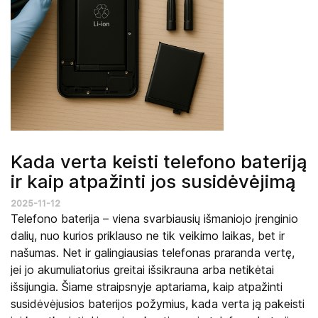
Kada verta keisti telefono bateriją
ir kaip atpažinti jos susidėvėjimą
2025-11-12
Telefono baterija – viena svarbiausių išmaniojo įrenginio
dalių, nuo kurios priklauso ne tik veikimo laikas, bet ir
našumas. Net ir galingiausias telefonas praranda vertę,
jei jo akumuliatorius greitai išsikrauna arba netikėtai
išsijungia. Šiame straipsnyje aptariama, kaip atpažinti
susidėvėjusios baterijos požymius, kada verta ją pakeisti