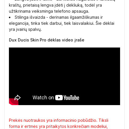
kraštų, prietaisą lengva įdėti į dėkliuką, todėl yra
užtikrinama veiksminga telefono apsauga.
Stilinga išvaizda - derinamas ilgaamžiškumas ir
elegancija, tinka tiek darbui, tiek laisvalaikiui. Šie dėklai
yra įvairių spalvų.
Dux Ducis Skin Pro dėklas video įraše
Prekės nuotraukos yra informacinio pobūdžio. Tiksli
forma ir ertmės yra pritaikytos konkrečiam modeliui,