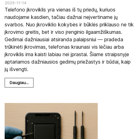
2025-11-14
Telefono įkroviklis yra vienas iš tų priedų, kuriuos
naudojame kasdien, tačiau dažnai neįvertiname jų
svarbos. Nuo įkroviklio kokybės ir būklės priklauso ne tik
įkrovimo greitis, bet ir viso įrenginio ilgaamžiškumas.
Gedimai dažniausiai atsiranda palaipsniui — pradeda
trūkinėti įkrovimas, telefonas kraunasi vis lėčiau arba
įkroviklis ima kaisti labiau nei įprastai. Šiame straipsnyje
aptariamos dažniausios gedimų priežastys ir būdai, kaip
jų išvengti.
Daugiau...