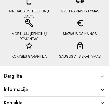

local_shipping
NAUJAUSIOS TELEFONŲ
GREITAS PRISTATYMAS
DALYS
build
euro_symbol
MOBILIŲJŲ ĮRENGINIŲ
MAŽIAUSIOS KAINOS
REMONTAS
star_border
lock_
KOKYBĖS GARANTIJA
SAUGUS ATSISKAITYMAS
Dargilita

Informacija

Kontaktai
