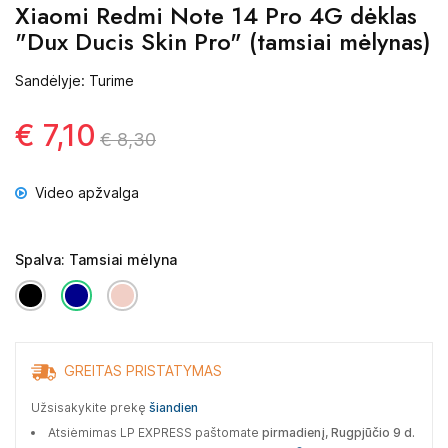
Xiaomi Redmi Note 14 Pro 4G dėklas
"Dux Ducis Skin Pro" (tamsiai mėlynas)
Sandėlyje: Turime
€ 7,10
€ 8,30
Video apžvalga
Spalva: Tamsiai mėlyna
GREITAS PRISTATYMAS
Užsisakykite prekę
šiandien
Atsiėmimas LP EXPRESS paštomate
pirmadienį, Rugpjūčio 9 d.