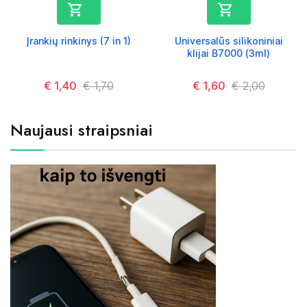


Įrankių rinkinys (7 in 1)
Universalūs silikoniniai
klijai B7000 (3ml)
Kaina
€ 1,40
Kaina
€ 1,70
Kaina
€ 1,60
Kaina
€ 2,00
Naujausi straipsniai