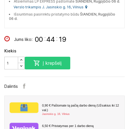
Atsiėmimas LP EXPRESS paštomate
ŠIANDIEN, Rugpjūčio 06 d.
Verslo trikampis J. Jasinskio g. 16, Vilnius
Išsiuntimas pasirinktu pristatymo būdu
ŠIANDIEN, Rugpjūčio
06 d.
:
:
00
44
18
Jums liko:
Kiekis

Į krepšelį
Dalintis
0,90 €
Paštomate tą pačią darbo dieną (Užsakius iki 12
val.)
Jasinskio g. 16, Vilnius
6,50 €
Pristatymas per 1 darbo dieną