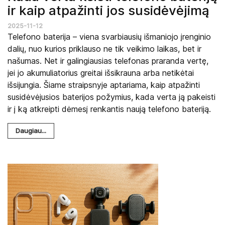
ir kaip atpažinti jos susidėvėjimą
2025-11-12
Telefono baterija – viena svarbiausių išmaniojo įrenginio
dalių, nuo kurios priklauso ne tik veikimo laikas, bet ir
našumas. Net ir galingiausias telefonas praranda vertę,
jei jo akumuliatorius greitai išsikrauna arba netikėtai
išsijungia. Šiame straipsnyje aptariama, kaip atpažinti
susidėvėjusios baterijos požymius, kada verta ją pakeisti
ir į ką atkreipti dėmesį renkantis naują telefono bateriją.
Daugiau...