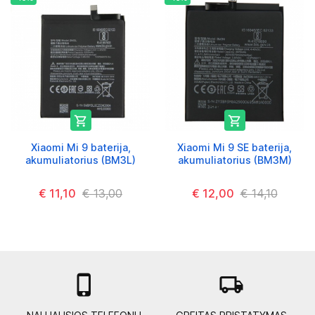


Xiaomi Mi 9 baterija,
Xiaomi Mi 9 SE baterija,
akumuliatorius (BM3L)
akumuliatorius (BM3M)
€ 11,10
€ 13,00
€ 12,00
€ 14,10

local_shipping