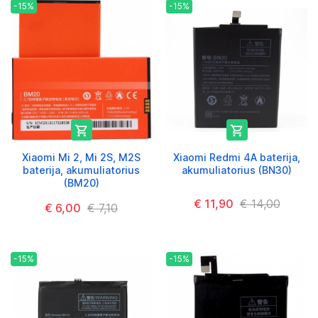
-15%
-15%


Xiaomi Mi 2, Mi 2S, M2S
Xiaomi Redmi 4A baterija,
baterija, akumuliatorius
akumuliatorius (BN30)
(BM20)
€ 11,90
€ 14,00
€ 6,00
€ 7,10
-15%
-15%