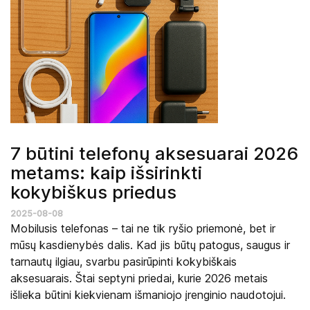
7 būtini telefonų aksesuarai 2026
metams: kaip išsirinkti
kokybiškus priedus
2025-08-08
Mobilusis telefonas – tai ne tik ryšio priemonė, bet ir
mūsų kasdienybės dalis. Kad jis būtų patogus, saugus ir
tarnautų ilgiau, svarbu pasirūpinti kokybiškais
aksesuarais. Štai septyni priedai, kurie 2026 metais
išlieka būtini kiekvienam išmaniojo įrenginio naudotojui.