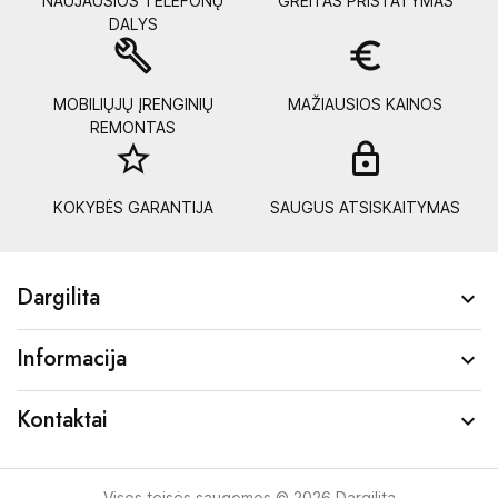
NAUJAUSIOS TELEFONŲ
GREITAS PRISTATYMAS
DALYS
build
euro_symbol
MOBILIŲJŲ ĮRENGINIŲ
MAŽIAUSIOS KAINOS
REMONTAS
star_border
lock_
KOKYBĖS GARANTIJA
SAUGUS ATSISKAITYMAS
Dargilita

Informacija

Kontaktai

Visos teisės saugomos © 2026 Dargilita