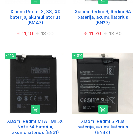
Xiaomi Redmi 3, 3S, 4X
Xiaomi Redmi 6, Redmi 6A
baterija, akumuliatorius
baterija, akumuliatorius
(BM47)
(BN37)
€ 11,10
€ 13,00
€ 11,70
€ 13,80
-15%
-15%


Xiaomi Redmi Mi A1, Mi 5X,
Xiaomi Redmi 5 Plus
Note 5A baterija,
baterija, akumuliatorius
akumuliatorius (BN31)
(BN44)