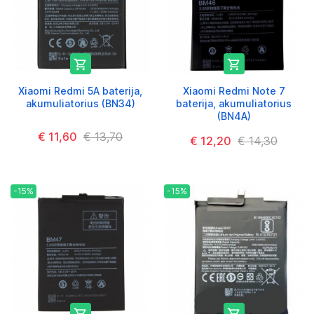


Xiaomi Redmi 5A baterija,
Xiaomi Redmi Note 7
akumuliatorius (BN34)
baterija, akumuliatorius
(BN4A)
€ 11,60
€ 13,70
€ 12,20
€ 14,30
-15%
-15%

