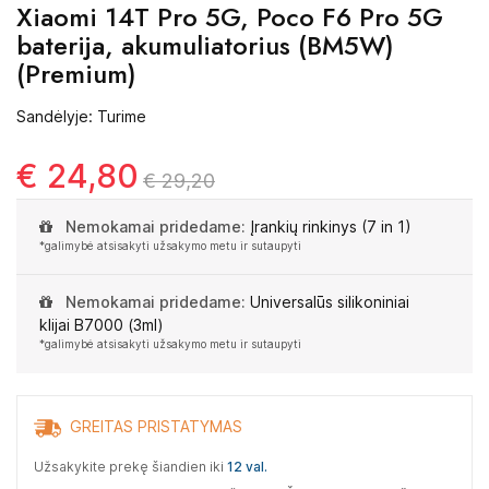
Xiaomi 14T Pro 5G, Poco F6 Pro 5G
baterija, akumuliatorius (BM5W)
(Premium)
Sandėlyje: Turime
€ 24,80
€ 29,20
Nemokamai pridedame:
Įrankių rinkinys (7 in 1)
*galimybė atsisakyti užsakymo metu ir sutaupyti
Nemokamai pridedame:
Universalūs silikoniniai
klijai B7000 (3ml)
*galimybė atsisakyti užsakymo metu ir sutaupyti
GREITAS PRISTATYMAS
Užsakykite prekę šiandien iki
12 val.