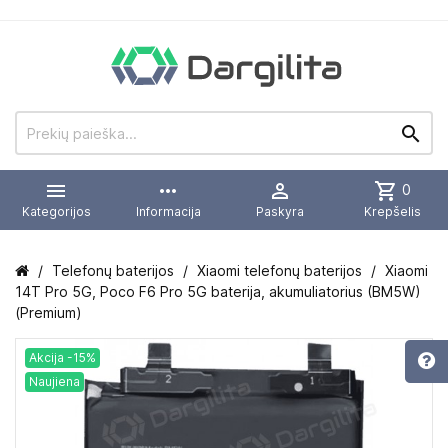


more_horiz

shopping_cart
0
Kategorijos
Informacija
Paskyra
Krepšelis
Telefonų baterijos
Xiaomi telefonų baterijos
Xiaomi
14T Pro 5G, Poco F6 Pro 5G baterija, akumuliatorius (BM5W)
(Premium)
Akcija -15%
Naujiena