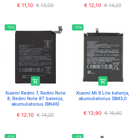
€ 11,10
€ 13,00
€ 12,10
€ 14,20
-15%
-15%


Xiaomi Redmi 7, Redmi Note
Xiaomi Mi 8 Lite baterija,
8, Redmi Note 8T baterija,
akumuliatorius (BM3J)
akumuliatorius (BN46)
€ 13,90
€ 16,40
€ 12,10
€ 14,20
-15%
-15%