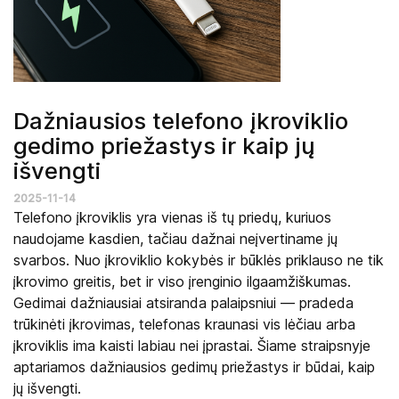
Dažniausios telefono įkroviklio
gedimo priežastys ir kaip jų
išvengti
2025-11-14
Telefono įkroviklis yra vienas iš tų priedų, kuriuos
naudojame kasdien, tačiau dažnai neįvertiname jų
svarbos. Nuo įkroviklio kokybės ir būklės priklauso ne tik
įkrovimo greitis, bet ir viso įrenginio ilgaamžiškumas.
Gedimai dažniausiai atsiranda palaipsniui — pradeda
trūkinėti įkrovimas, telefonas kraunasi vis lėčiau arba
įkroviklis ima kaisti labiau nei įprastai. Šiame straipsnyje
aptariamos dažniausios gedimų priežastys ir būdai, kaip
jų išvengti.