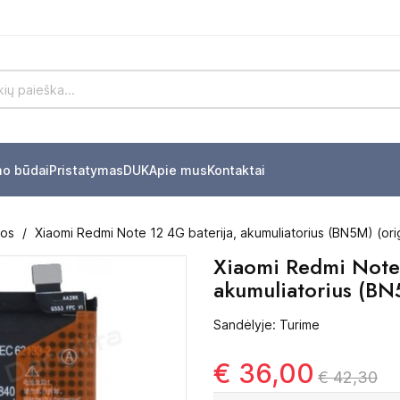
mo būdai
Pristatymas
DUK
Apie mus
Kontaktai
jos
Xiaomi Redmi Note 12 4G baterija, akumuliatorius (BN5M) (ori
Xiaomi Redmi Note 
akumuliatorius (BN5
Sandėlyje: Turime
€ 36,00
€ 42,30