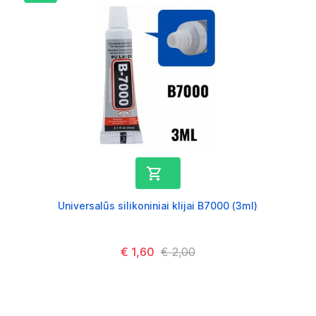

Universalūs silikoniniai klijai B7000 (3ml)
Kaina
€ 1,60
Kaina
€ 2,00