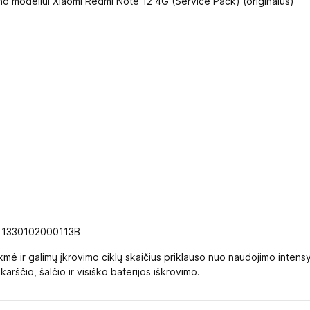
fono modeliui Xiaomi Redmi Note 12 4G (Service Pack) (originalus)
 1330102000113B
kmė ir galimų įkrovimo ciklų skaičius priklauso nuo naudojimo intensy
ščio, šalčio ir visiško baterijos iškrovimo.