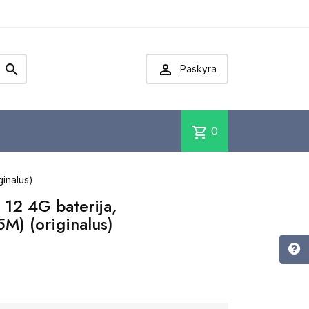


Paskyra
shopping_cart
0
ginalus)
12 4G baterija,
M) (originalus)