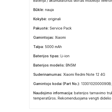
Baterija / akumuliatorius skirtas mobiliojo tele
Būklė:
nauja
Kokybė:
originali
Pakuotė:
Service Pack
Gamintojas:
Xiaomi
Talpa:
5000 mAh
Baterijos tipas:
Li-ion
Baterijos modelis:
BN5M
Suderinamumas:
Xiaomi Redmi Note 12 4G
Gamintojo kodai (Part No.):
1330102000090B;
Naudojimo informacija:
baterijos tarnavimo tru
temperatūros. Rekomenduojama vengti didelio kar