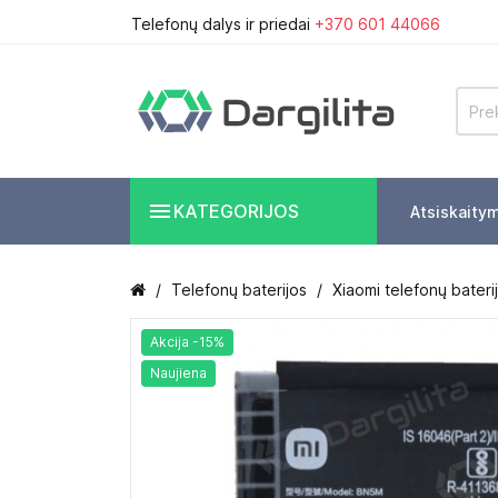
Telefonų dalys ir priedai
+370 601 44066

KATEGORIJOS
Atsiskaity
Telefonų baterijos
Xiaomi telefonų bateri
Akcija -15%
Naujiena