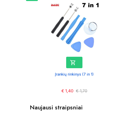

Įrankių rinkinys (7 in 1)
Kaina
€ 1,40
Kaina
€ 1,70
Naujausi straipsniai