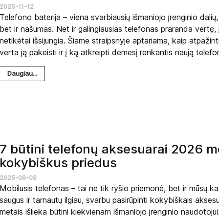
2025-11-12
Telefono baterija – viena svarbiausių išmaniojo įrenginio dalių,
bet ir našumas. Net ir galingiausias telefonas praranda vertę, j
netikėtai išsijungia. Šiame straipsnyje aptariama, kaip atpažin
verta ją pakeisti ir į ką atkreipti dėmesį renkantis naują telefo
Daugiau...
7 būtini telefonų aksesuarai 2026 me
kokybiškus priedus
2025-08-08
Mobilusis telefonas – tai ne tik ryšio priemonė, bet ir mūsų k
saugus ir tarnautų ilgiau, svarbu pasirūpinti kokybiškais aksesu
metais išlieka būtini kiekvienam išmaniojo įrenginio naudotojui