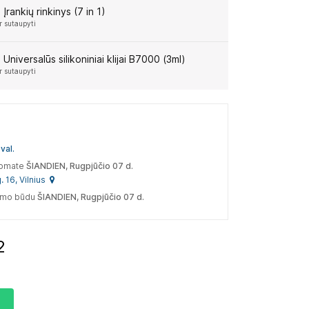
:
Įrankių rinkinys (7 in 1)
r sutaupyti
:
Universalūs silikoniniai klijai B7000 (3ml)
r sutaupyti
val.
tomate
ŠIANDIEN, Rugpjūčio 07 d.
. 16, Vilnius
tymo būdu
ŠIANDIEN, Rugpjūčio 07 d.
1