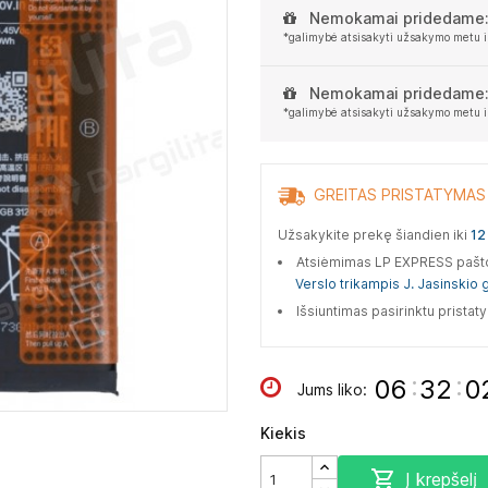
Nemokamai pridedame
*galimybė atsisakyti užsakymo metu i
Nemokamai pridedame
*galimybė atsisakyti užsakymo metu i
GREITAS PRISTATYMAS
Užsakykite prekę šiandien iki
12 
Atsiėmimas LP EXPRESS paš
Verslo trikampis J. Jasinskio g
Išsiuntimas pasirinktu prista
:
:
06
32
0
Jums liko:
Kiekis

Į krepšelį