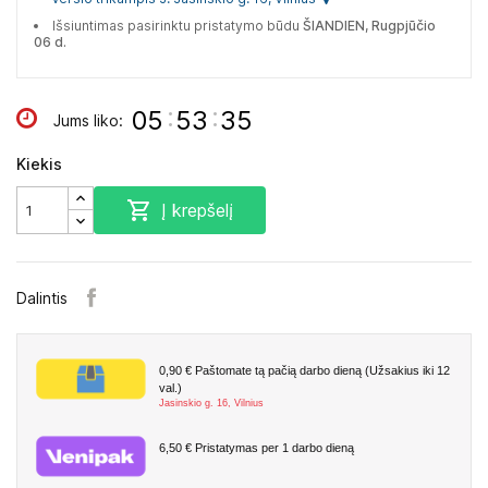
Išsiuntimas pasirinktu pristatymo būdu
ŠIANDIEN, Rugpjūčio
06 d.
:
:
05
53
34
Jums liko:
Kiekis

Į krepšelį
Dalintis
0,90 €
Paštomate tą pačią darbo dieną (Užsakius iki 12
val.)
Jasinskio g. 16, Vilnius
6,50 €
Pristatymas per 1 darbo dieną