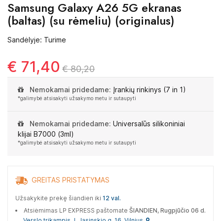
Samsung Galaxy A26 5G ekranas
(baltas) (su rėmeliu) (originalus)
Sandėlyje: Turime
€ 71,40
€ 80,20
Nemokamai pridedame:
Įrankių rinkinys (7 in 1)
*galimybė atsisakyti užsakymo metu ir sutaupyti
Nemokamai pridedame:
Universalūs silikoniniai
klijai B7000 (3ml)
*galimybė atsisakyti užsakymo metu ir sutaupyti
GREITAS PRISTATYMAS
Užsakykite prekę šiandien iki
12 val.
Atsiėmimas LP EXPRESS paštomate
ŠIANDIEN, Rugpjūčio 06 d.
Verslo trikampis J. Jasinskio g. 16, Vilnius