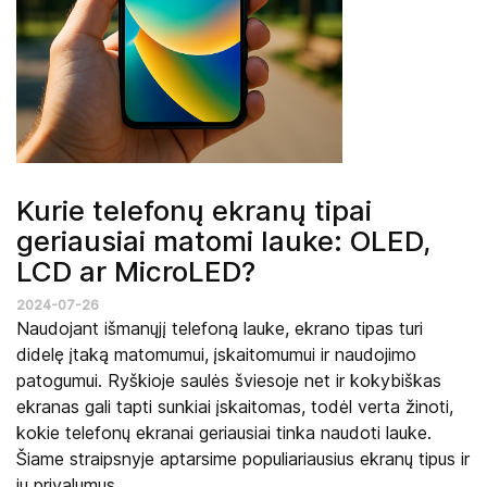
Kurie telefonų ekranų tipai
geriausiai matomi lauke: OLED,
LCD ar MicroLED?
2024-07-26
Naudojant išmanųjį telefoną lauke, ekrano tipas turi
didelę įtaką matomumui, įskaitomumui ir naudojimo
patogumui. Ryškioje saulės šviesoje net ir kokybiškas
ekranas gali tapti sunkiai įskaitomas, todėl verta žinoti,
kokie telefonų ekranai geriausiai tinka naudoti lauke.
Šiame straipsnyje aptarsime populiariausius ekranų tipus ir
jų privalumus.