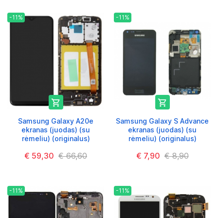
-11%
-11%


Samsung Galaxy A20e
Samsung Galaxy S Advance
ekranas (juodas) (su
ekranas (juodas) (su
rėmeliu) (originalus)
rėmeliu) (originalus)
€ 59,30
€ 66,60
€ 7,90
€ 8,90
-11%
-11%