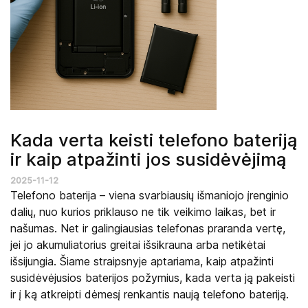
Kada verta keisti telefono bateriją
ir kaip atpažinti jos susidėvėjimą
2025-11-12
Telefono baterija – viena svarbiausių išmaniojo įrenginio
dalių, nuo kurios priklauso ne tik veikimo laikas, bet ir
našumas. Net ir galingiausias telefonas praranda vertę,
jei jo akumuliatorius greitai išsikrauna arba netikėtai
išsijungia. Šiame straipsnyje aptariama, kaip atpažinti
susidėvėjusios baterijos požymius, kada verta ją pakeisti
ir į ką atkreipti dėmesį renkantis naują telefono bateriją.