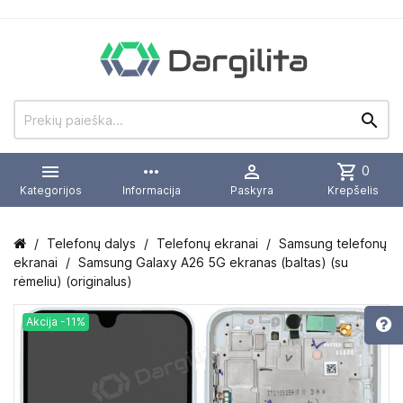


more_horiz

shopping_cart
0
Kategorijos
Informacija
Paskyra
Krepšelis
Telefonų dalys
Telefonų ekranai
Samsung telefonų
ekranai
Samsung Galaxy A26 5G ekranas (baltas) (su
rėmeliu) (originalus)
Akcija -11%