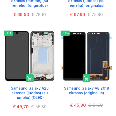
ekranas (mėtinė) (su
ekranas (juodas) (su
rėmeliu) (originalus)
rėmeliu) (originalus)
€ 69,50
€ 78,10
€ 67,60
€ 75,90
-11%
-11%


Samsung Galaxy A26
Samsung Galaxy A8 2018
ekranas (juodas) (su
ekranas (originalus)
rėmeliu) (OLED)
€ 45,90
€ 51,60
€ 49,70
€ 55,80