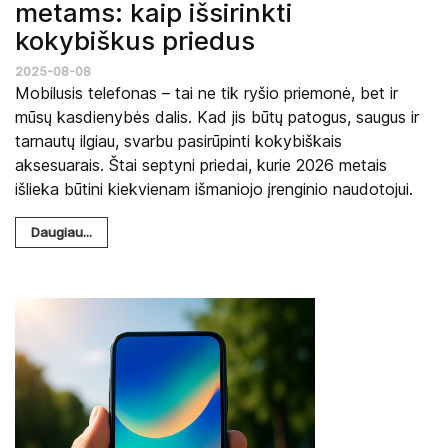
metams: kaip išsirinkti
kokybiškus priedus
2025-08-08
Mobilusis telefonas – tai ne tik ryšio priemonė, bet ir
mūsų kasdienybės dalis. Kad jis būtų patogus, saugus ir
tarnautų ilgiau, svarbu pasirūpinti kokybiškais
aksesuarais. Štai septyni priedai, kurie 2026 metais
išlieka būtini kiekvienam išmaniojo įrenginio naudotojui.
Daugiau...