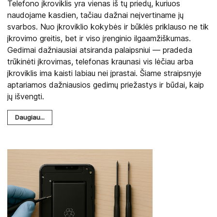
Telefono įkroviklis yra vienas iš tų priedų, kuriuos
naudojame kasdien, tačiau dažnai neįvertiname jų
svarbos. Nuo įkroviklio kokybės ir būklės priklauso ne tik
įkrovimo greitis, bet ir viso įrenginio ilgaamžiškumas.
Gedimai dažniausiai atsiranda palaipsniui — pradeda
trūkinėti įkrovimas, telefonas kraunasi vis lėčiau arba
įkroviklis ima kaisti labiau nei įprastai. Šiame straipsnyje
aptariamos dažniausios gedimų priežastys ir būdai, kaip
jų išvengti.
Daugiau...