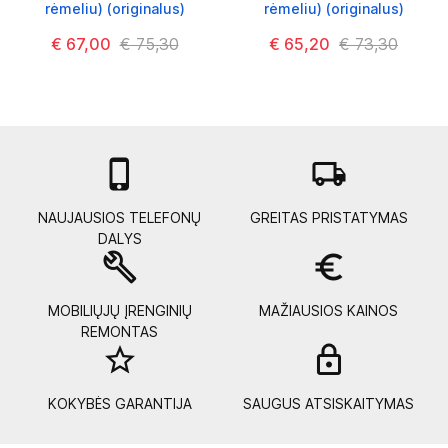
rėmeliu) (originalus)
rėmeliu) (originalus)
€ 67,00
€ 75,30
€ 65,20
€ 73,30

local_shipping
NAUJAUSIOS TELEFONŲ
GREITAS PRISTATYMAS
DALYS
build
euro_symbol
MOBILIŲJŲ ĮRENGINIŲ
MAŽIAUSIOS KAINOS
REMONTAS
star_border
lock_
KOKYBĖS GARANTIJA
SAUGUS ATSISKAITYMAS