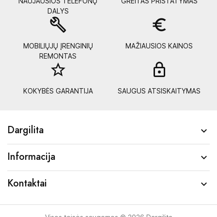
NAUJAUSIOS TELEFONŲ
GREITAS PRISTATYMAS
DALYS
build
euro_symbol
MOBILIŲJŲ ĮRENGINIŲ
MAŽIAUSIOS KAINOS
REMONTAS
star_border
lock_
KOKYBĖS GARANTIJA
SAUGUS ATSISKAITYMAS
Dargilita

Informacija

Kontaktai
