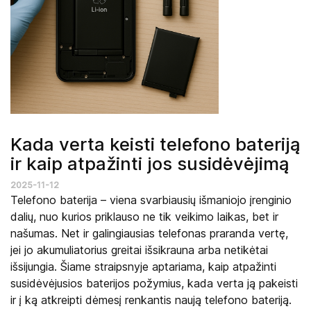
Kada verta keisti telefono bateriją
ir kaip atpažinti jos susidėvėjimą
2025-11-12
Telefono baterija – viena svarbiausių išmaniojo įrenginio
dalių, nuo kurios priklauso ne tik veikimo laikas, bet ir
našumas. Net ir galingiausias telefonas praranda vertę,
jei jo akumuliatorius greitai išsikrauna arba netikėtai
išsijungia. Šiame straipsnyje aptariama, kaip atpažinti
susidėvėjusios baterijos požymius, kada verta ją pakeisti
ir į ką atkreipti dėmesį renkantis naują telefono bateriją.