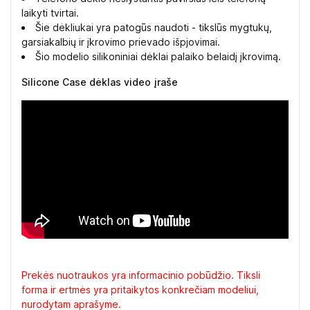
laikyti tvirtai.
Šie dėkliukai yra patogūs naudoti - tikslūs mygtukų,
garsiakalbių ir įkrovimo prievado išpjovimai.
Šio modelio silikoniniai dėklai palaiko belaidį įkrovimą.
Silicone Case dėklas video įraše
Prekės nuotraukos yra informacinio pobūdžio. Tiksli
forma ir ertmės yra pritaikytos konkrečiam modeliui,
nurodytam aprašyme.