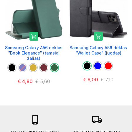


Samsung Galaxy A56 dėklas
Samsung Galaxy A56 dėklas
"Book Elegance" (tamsiai
"Wallet Case" (juodas)
žalias)
€ 6,00
€ 7,10
€ 4,80
€ 5,60

local_shipping