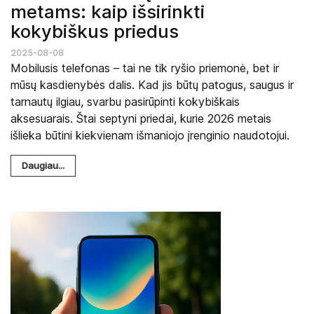
metams: kaip išsirinkti
kokybiškus priedus
2025-08-08
Mobilusis telefonas – tai ne tik ryšio priemonė, bet ir
mūsų kasdienybės dalis. Kad jis būtų patogus, saugus ir
tarnautų ilgiau, svarbu pasirūpinti kokybiškais
aksesuarais. Štai septyni priedai, kurie 2026 metais
išlieka būtini kiekvienam išmaniojo įrenginio naudotojui.
Daugiau...