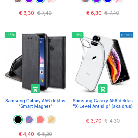
€ 6,30
€ 7,40
€ 6,30
€ 7,40
-15%
-15%


Samsung Galaxy A56 dėklas
Samsung Galaxy A56 dėklas
"Smart Magnet"
"X-Level Antislip" (skaidrus)
€ 3,70
€ 4,30
€ 4,40
€ 5,20