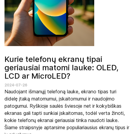
Kurie telefonų ekranų tipai
geriausiai matomi lauke: OLED,
LCD ar MicroLED?
2024-07-26
Naudojant išmanųjį telefoną lauke, ekrano tipas turi
didelę įtaką matomumui, įskaitomumui ir naudojimo
patogumui. Ryškioje saulės šviesoje net ir kokybiškas
ekranas gali tapti sunkiai įskaitomas, todėl verta žinoti,
kokie telefonų ekranai geriausiai tinka naudoti lauke.
Šiame straipsnyje aptarsime populiariausius ekranų tipus ir