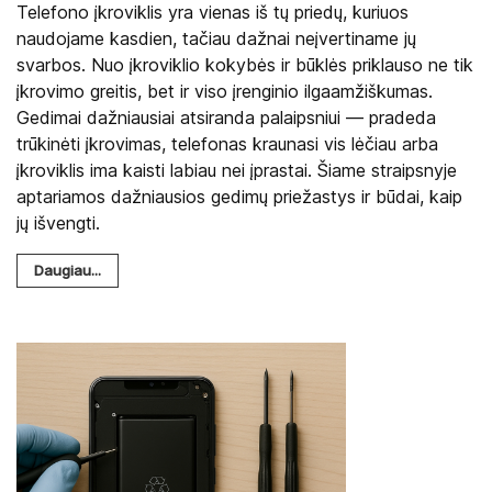
Telefono įkroviklis yra vienas iš tų priedų, kuriuos
naudojame kasdien, tačiau dažnai neįvertiname jų
svarbos. Nuo įkroviklio kokybės ir būklės priklauso ne tik
įkrovimo greitis, bet ir viso įrenginio ilgaamžiškumas.
Gedimai dažniausiai atsiranda palaipsniui — pradeda
trūkinėti įkrovimas, telefonas kraunasi vis lėčiau arba
įkroviklis ima kaisti labiau nei įprastai. Šiame straipsnyje
aptariamos dažniausios gedimų priežastys ir būdai, kaip
jų išvengti.
Daugiau...