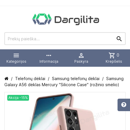


more_horiz

shopping_cart
0
Kategorijos
Informacija
Paskyra
Krepšelis
Telefonų dėklai
Samsung telefonų dėklai
Samsung
Galaxy A56 dėklas Mercury "Silicone Case" (rožinio smėlio)
Akcija -15%