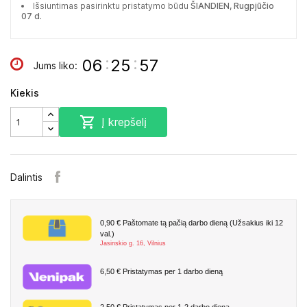
Išsiuntimas pasirinktu pristatymo būdu
ŠIANDIEN, Rugpjūčio
07 d.
:
:
06
25
56
Jums liko:
Kiekis

Į krepšelį
Dalintis
0,90 €
Paštomate tą pačią darbo dieną (Užsakius iki 12
val.)
Jasinskio g. 16, Vilnius
6,50 €
Pristatymas per 1 darbo dieną
2,50 €
Pristatymas per 1-2 darbo dieną