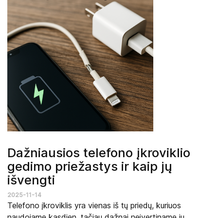
Dažniausios telefono įkroviklio
gedimo priežastys ir kaip jų
išvengti
2025-11-14
Telefono įkroviklis yra vienas iš tų priedų, kuriuos
naudojame kasdien, tačiau dažnai neįvertiname jų