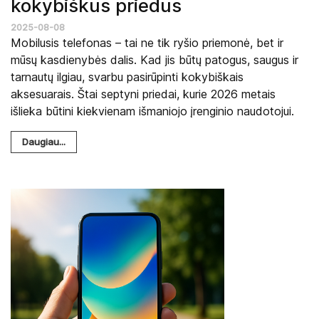
kokybiškus priedus
2025-08-08
Mobilusis telefonas – tai ne tik ryšio priemonė, bet ir
mūsų kasdienybės dalis. Kad jis būtų patogus, saugus ir
tarnautų ilgiau, svarbu pasirūpinti kokybiškais
aksesuarais. Štai septyni priedai, kurie 2026 metais
išlieka būtini kiekvienam išmaniojo įrenginio naudotojui.
Daugiau...