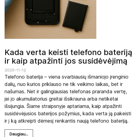
Kada verta keisti telefono bateriją
ir kaip atpažinti jos susidėvėjimą
2025-11-12
Telefono baterija – viena svarbiausių išmaniojo įrenginio
dalių, nuo kurios priklauso ne tik veikimo laikas, bet ir
našumas. Net ir galingiausias telefonas praranda vertę,
jei jo akumuliatorius greitai išsikrauna arba netikėtai
išsijungia. Šiame straipsnyje aptariama, kaip atpažinti
susidėvėjusios baterijos požymius, kada verta ją pakeisti
ir į ką atkreipti dėmesį renkantis naują telefono bateriją.
Daugiau...