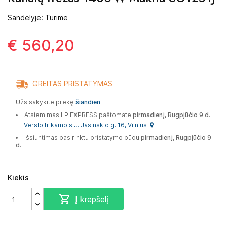
Sandėlyje: Turime
€ 560,20
GREITAS PRISTATYMAS
Užsisakykite prekę
šiandien
Atsiėmimas LP EXPRESS paštomate
pirmadienį, Rugpjūčio 9 d.
Verslo trikampis J. Jasinskio g. 16, Vilnius
Išsiuntimas pasirinktu pristatymo būdu
pirmadienį, Rugpjūčio 9
d.
Kiekis

Į krepšelį