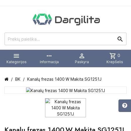


more_horiz

shopping_cart
0
Kategorijos
Informacija
Paskyra
Krepšelis
BK
Kanalų frezas 1400 W Makita SG1251J
Kanalų frezas 1400 W Makita SG1251J