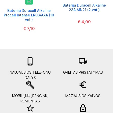

Baterija Duracell Alkaline
23A MN21 (2 vnt.)
Baterija Duracell Alkaline
Procell Intense LR03/AAA (10
vnt.)
€ 4,00
€ 7,10

local_shipping
NAUJAUSIOS TELEFONŲ
GREITAS PRISTATYMAS
DALYS
build
euro_symbol
MOBILIŲJŲ ĮRENGINIŲ
MAŽIAUSIOS KAINOS
REMONTAS
star_border
lock_