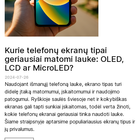
Kurie telefonų ekranų tipai
geriausiai matomi lauke: OLED,
LCD ar MicroLED?
2024-07-26
Naudojant išmanųjį telefoną lauke, ekrano tipas turi
didelę įtaką matomumui, įskaitomumui ir naudojimo
patogumui. Ryškioje saulės šviesoje net ir kokybiškas
ekranas gali tapti sunkiai įskaitomas, todėl verta žinoti,
kokie telefonų ekranai geriausiai tinka naudoti lauke.
Šiame straipsnyje aptarsime populiariausius ekranų tipus ir
jų privalumus.