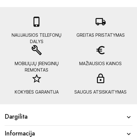

local_shipping
NAUJAUSIOS TELEFONŲ
GREITAS PRISTATYMAS
DALYS
build
euro_symbol
MOBILIŲJŲ ĮRENGINIŲ
MAŽIAUSIOS KAINOS
REMONTAS
star_border
lock_
KOKYBĖS GARANTIJA
SAUGUS ATSISKAITYMAS
Dargilita

Informacija
