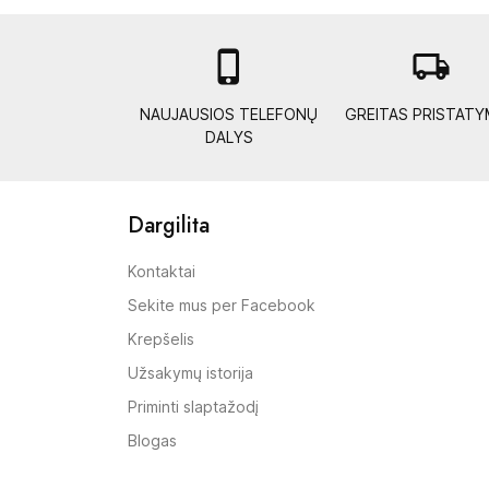

local_shipping
NAUJAUSIOS TELEFONŲ
GREITAS PRISTAT
DALYS
Dargilita
Kontaktai
Sekite mus per Facebook
Krepšelis
Užsakymų istorija
Priminti slaptažodį
Blogas