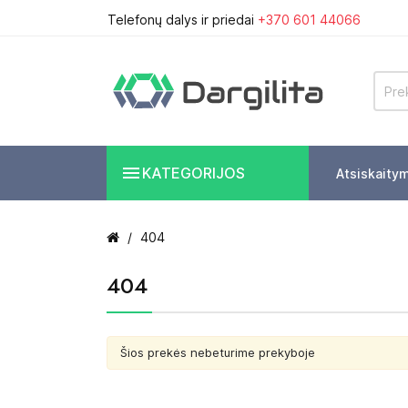
Telefonų dalys ir priedai
+370 601 44066

KATEGORIJOS
Atsiskaity
404
404
Šios prekės nebeturime prekyboje