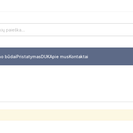
mo būdai
Pristatymas
DUK
Apie mus
Kontaktai