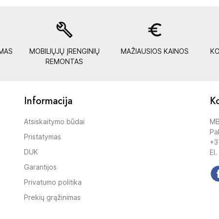
build
euro_symbol
YMAS
MOBILIŲJŲ ĮRENGINIŲ
MAŽIAUSIOS KAINOS
KO
REMONTAS
Informacija
Ko
Atsiskaitymo būdai
MB
Pak
Pristatymas
+3
DUK
El.
Garantijos
Privatumo politika
Prekių grąžinimas