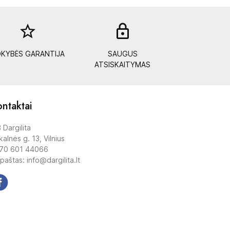
star_border
lock_out
KYBĖS GARANTIJA
SAUGUS
ATSISKAITYMAS
ntaktai
 Dargilita
alnės g. 13, Vilnius
70 601 44066
 paštas: info@dargilita.lt