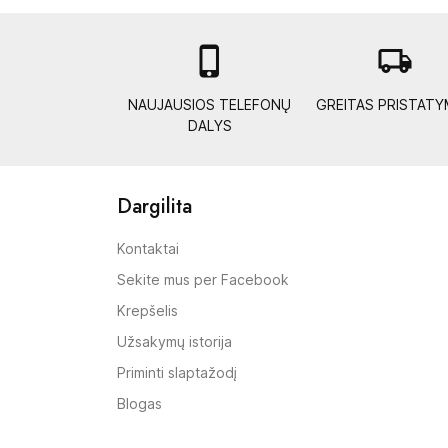

local_shipping
NAUJAUSIOS TELEFONŲ
GREITAS PRISTAT
DALYS
Dargilita
Kontaktai
Sekite mus per Facebook
Krepšelis
Užsakymų istorija
Priminti slaptažodį
Blogas