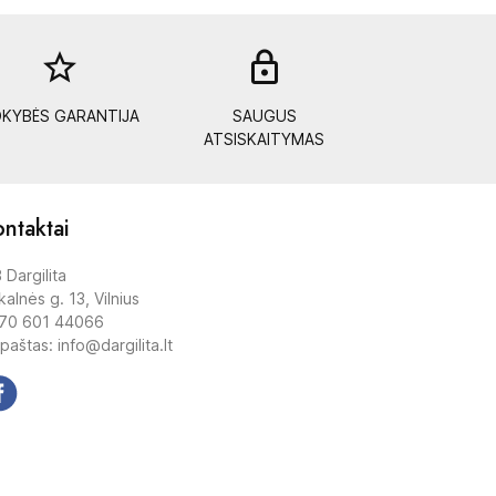
star_border
lock_out
KYBĖS GARANTIJA
SAUGUS
ATSISKAITYMAS
ntaktai
 Dargilita
alnės g. 13, Vilnius
70 601 44066
 paštas: info@dargilita.lt