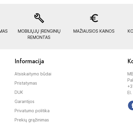
build
euro_symbol
YMAS
MOBILIŲJŲ ĮRENGINIŲ
MAŽIAUSIOS KAINOS
KO
REMONTAS
Informacija
Ko
Atsiskaitymo būdai
MB
Pak
Pristatymas
+3
DUK
El.
Garantijos
Privatumo politika
Prekių grąžinimas