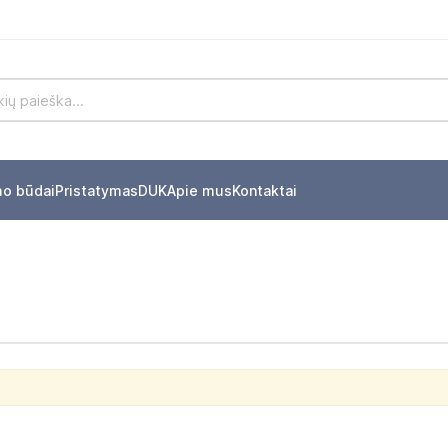
mo būdai
Pristatymas
DUK
Apie mus
Kontaktai