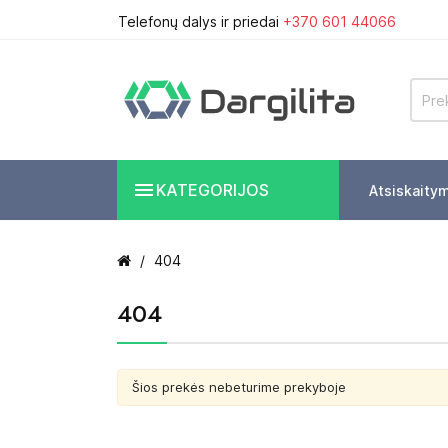
Telefonų dalys ir priedai
+370 601 44066

KATEGORIJOS
Atsiskaity
404
404
Šios prekės nebeturime prekyboje