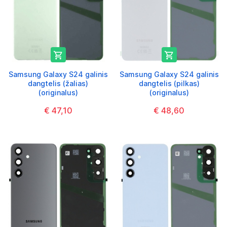


Samsung Galaxy S24 galinis
Samsung Galaxy S24 galinis
dangtelis (žalias)
dangtelis (pilkas)
(originalus)
(originalus)
€ 47,10
€ 48,60