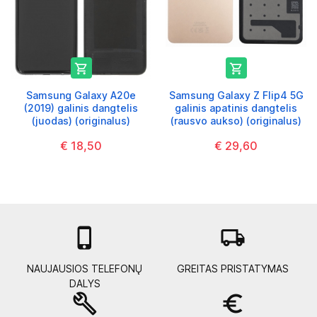


Samsung Galaxy A20e
Samsung Galaxy Z Flip4 5G
(2019) galinis dangtelis
galinis apatinis dangtelis
(juodas) (originalus)
(rausvo aukso) (originalus)
€ 18,50
€ 29,60

local_shipping
NAUJAUSIOS TELEFONŲ
GREITAS PRISTATYMAS
DALYS
build
euro_symbol