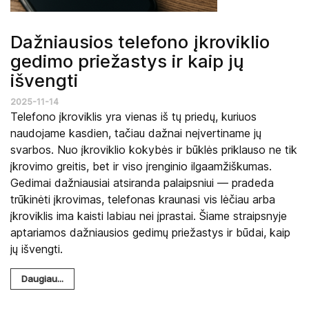
Dažniausios telefono įkroviklio
gedimo priežastys ir kaip jų
išvengti
2025-11-14
Telefono įkroviklis yra vienas iš tų priedų, kuriuos
naudojame kasdien, tačiau dažnai neįvertiname jų
svarbos. Nuo įkroviklio kokybės ir būklės priklauso ne tik
įkrovimo greitis, bet ir viso įrenginio ilgaamžiškumas.
Gedimai dažniausiai atsiranda palaipsniui — pradeda
trūkinėti įkrovimas, telefonas kraunasi vis lėčiau arba
įkroviklis ima kaisti labiau nei įprastai. Šiame straipsnyje
aptariamos dažniausios gedimų priežastys ir būdai, kaip
jų išvengti.
Daugiau...