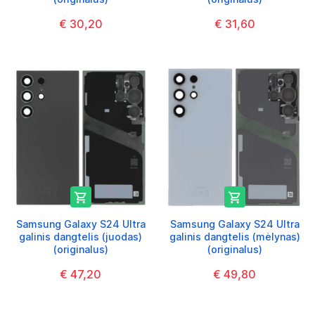
€ 30,20
€ 31,60


Samsung Galaxy S24 Ultra
Samsung Galaxy S24 Ultra
galinis dangtelis (juodas)
galinis dangtelis (mėlynas)
(originalus)
(originalus)
€ 47,20
€ 49,80