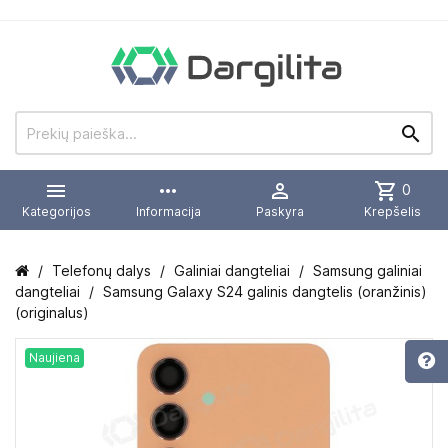


more_horiz

shopping_cart
0
Kategorijos
Informacija
Paskyra
Krepšelis
Telefonų dalys
Galiniai dangteliai
Samsung galiniai
dangteliai
Samsung Galaxy S24 galinis dangtelis (oranžinis)
(originalus)
Naujiena