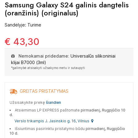
Samsung Galaxy S24 galinis dangtelis
(oranžinis) (originalus)
Sandėlyje: Turime
€ 43,30
Nemokamai pridedame:
Universalūs silikoniniai
klijai B7000 (3ml)
*galimybė atsisakyti užsakymo metu ir sutaupyti
GREITAS PRISTATYMAS
Užsisakykite prekę
šiandien
Atsiėmimas LP EXPRESS paštomate
pirmadienį, Rugpjūčio 10
d.
Verslo trikampis J. Jasinskio g. 16, Vilnius
Išsiuntimas pasirinktu pristatymo būdu
pirmadienį, Rugpjūčio
10 d.