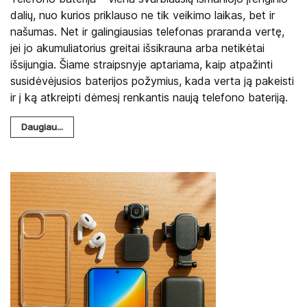
dalių, nuo kurios priklauso ne tik veikimo laikas, bet ir
našumas. Net ir galingiausias telefonas praranda vertę,
jei jo akumuliatorius greitai išsikrauna arba netikėtai
išsijungia. Šiame straipsnyje aptariama, kaip atpažinti
susidėvėjusios baterijos požymius, kada verta ją pakeisti
ir į ką atkreipti dėmesį renkantis naują telefono bateriją.
Daugiau...