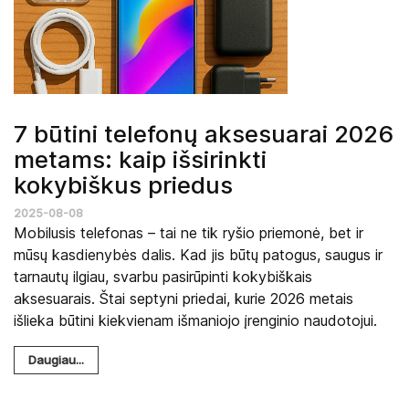
7 būtini telefonų aksesuarai 2026
metams: kaip išsirinkti
kokybiškus priedus
2025-08-08
Mobilusis telefonas – tai ne tik ryšio priemonė, bet ir
mūsų kasdienybės dalis. Kad jis būtų patogus, saugus ir
tarnautų ilgiau, svarbu pasirūpinti kokybiškais
aksesuarais. Štai septyni priedai, kurie 2026 metais
išlieka būtini kiekvienam išmaniojo įrenginio naudotojui.
Daugiau...