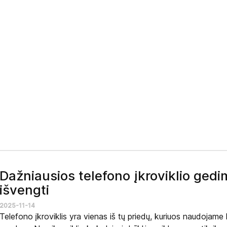
Dažniausios telefono įkroviklio gedim
išvengti
2025-11-14
Telefono įkroviklis yra vienas iš tų priedų, kuriuos naudojame