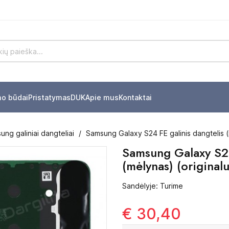
mo būdai
Pristatymas
DUK
Apie mus
Kontaktai
ng galiniai dangteliai
Samsung Galaxy S24 FE galinis dangtelis (
Samsung Galaxy S24
(mėlynas) (originalu
Sandėlyje: Turime
€ 30,40