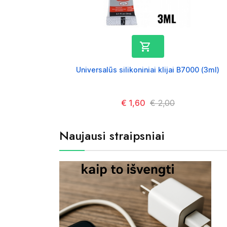

Universalūs silikoniniai klijai B7000 (3ml)
Kaina
€ 1,60
Kaina
€ 2,00
Naujausi straipsniai