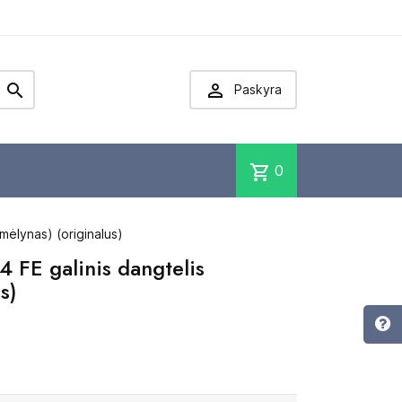


Paskyra
shopping_cart
0
mėlynas) (originalus)
 FE galinis dangtelis
s)