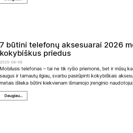
7 būtini telefonų aksesuarai 2026 me
kokybiškus priedus
2025-08-08
Mobilusis telefonas – tai ne tik ryšio priemonė, bet ir mūsų k
saugus ir tarnautų ilgiau, svarbu pasirūpinti kokybiškais aksesu
metais išlieka būtini kiekvienam išmaniojo įrenginio naudotojui
Daugiau...