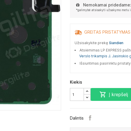
Nemokamai pridedame
*galimybė atsisakyti užsakymo metu i
GREITAS PRISTATYMAS
Užsisakykite prekę
šiandien
Atsiėmimas LP EXPRESS paš
Verslo trikampis J. Jasinskio g
Išsiuntimas pasirinktu prista
Kiekis

Į krepšelį
Dalintis