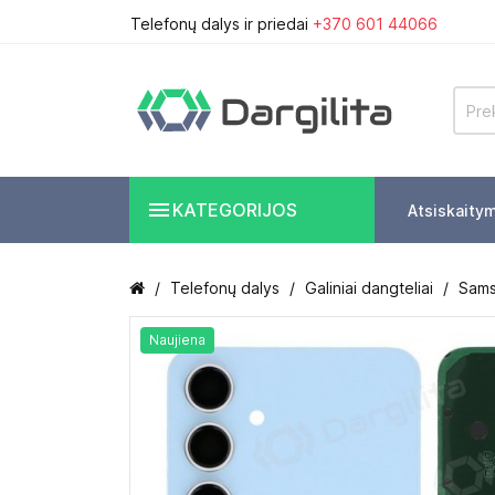
Telefonų dalys ir priedai
+370 601 44066

KATEGORIJOS
Atsiskaity
Telefonų dalys
Galiniai dangteliai
Samsu
Naujiena