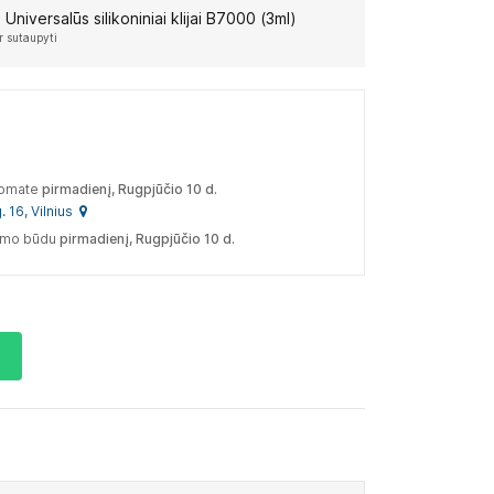
:
Universalūs silikoniniai klijai B7000 (3ml)
r sutaupyti
tomate
pirmadienį, Rugpjūčio 10 d.
. 16, Vilnius
tymo būdu
pirmadienį, Rugpjūčio 10 d.