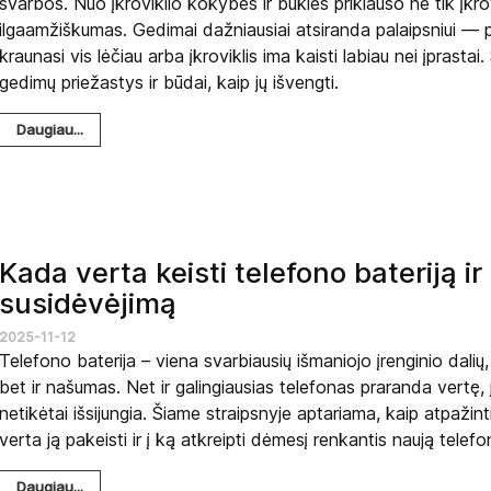
svarbos. Nuo įkroviklio kokybės ir būklės priklauso ne tik įkrov
ilgaamžiškumas. Gedimai dažniausiai atsiranda palaipsniui — p
kraunasi vis lėčiau arba įkroviklis ima kaisti labiau nei įprast
gedimų priežastys ir būdai, kaip jų išvengti.
Daugiau...
Kada verta keisti telefono bateriją ir
susidėvėjimą
2025-11-12
Telefono baterija – viena svarbiausių išmaniojo įrenginio dalių,
bet ir našumas. Net ir galingiausias telefonas praranda vertę, j
netikėtai išsijungia. Šiame straipsnyje aptariama, kaip atpažin
verta ją pakeisti ir į ką atkreipti dėmesį renkantis naują telefo
Daugiau...