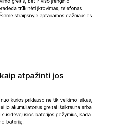
imo greitis, bet ir viso įrenginio
radeda trūkinėti įkrovimas, telefonas
ai. Šiame straipsnyje aptariamos dažniausios
 kaip atpažinti jos
 nuo kurios priklauso ne tik veikimo laikas,
ei jo akumuliatorius greitai išsikrauna arba
ti susidėvėjusios baterijos požymius, kada
no bateriją.