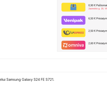
0,90 €
Paštomate
Jasinskio g. 16, Vi
6,50 €
Pristatym
2,50 €
Pristatym
2,60 €
Pristatym
deliui Samsung Galaxy S24 FE S721.