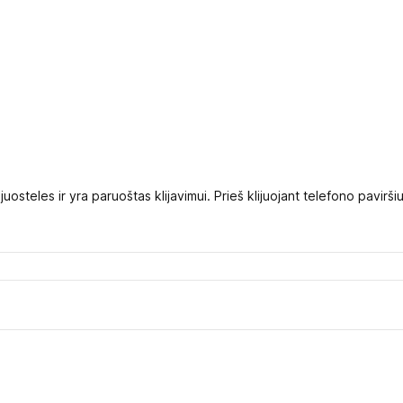
1
 juosteles ir yra paruoštas klijavimui. Prieš klijuojant telefono paviršiu