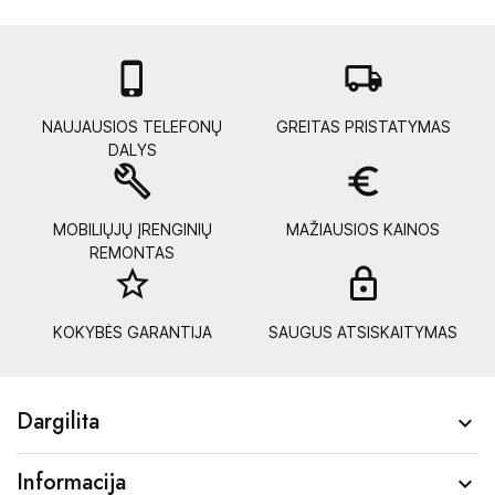

local_shipping
NAUJAUSIOS TELEFONŲ
GREITAS PRISTATYMAS
DALYS
build
euro_symbol
MOBILIŲJŲ ĮRENGINIŲ
MAŽIAUSIOS KAINOS
REMONTAS
star_border
lock_
KOKYBĖS GARANTIJA
SAUGUS ATSISKAITYMAS
Dargilita

Informacija
