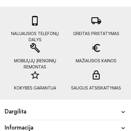

local_shipping
NAUJAUSIOS TELEFONŲ
GREITAS PRISTATYMAS
DALYS
build
euro_symbol
MOBILIŲJŲ ĮRENGINIŲ
MAŽIAUSIOS KAINOS
REMONTAS
star_border
lock_
KOKYBĖS GARANTIJA
SAUGUS ATSISKAITYMAS
Dargilita

Informacija
