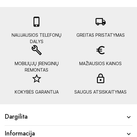

local_shipping
NAUJAUSIOS TELEFONŲ
GREITAS PRISTATYMAS
DALYS
build
euro_symbol
MOBILIŲJŲ ĮRENGINIŲ
MAŽIAUSIOS KAINOS
REMONTAS
star_border
lock_
KOKYBĖS GARANTIJA
SAUGUS ATSISKAITYMAS
Dargilita

Informacija
