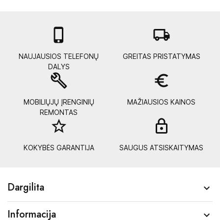

local_shipping
NAUJAUSIOS TELEFONŲ
GREITAS PRISTATYMAS
DALYS
build
euro_symbol
MOBILIŲJŲ ĮRENGINIŲ
MAŽIAUSIOS KAINOS
REMONTAS
star_border
lock_
KOKYBĖS GARANTIJA
SAUGUS ATSISKAITYMAS
Dargilita

Informacija
